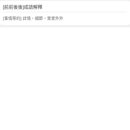
句
,
[前前後後]成語解釋
出
[事情等的] 詳情，細節，里里外外
處
,
前
前
後
後
的
意
思
,
成
語
故
事
,
英
文