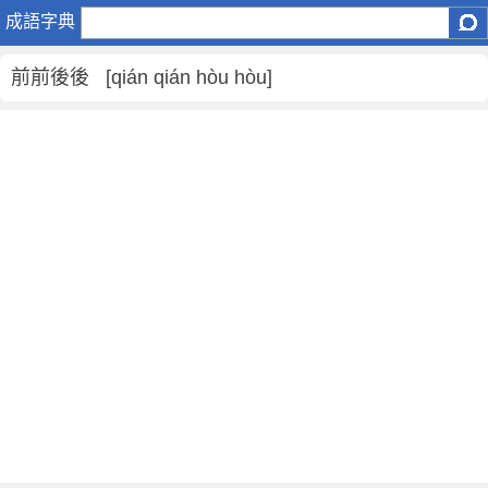
前
成語字典
前
後
前前後後 [qián qián hòu hòu]
後
是
什
麼
意
思
,
前
前
後
後
的
解
釋
,
造