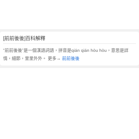
翻
譯
[前前後後]百科解釋
“前前後後”是一個漢語詞語，拼音是qián qián hòu hòu，意思是詳
情，細節，里里外外。 更多→
前前後後