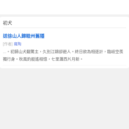
初犬
送徐山人歸睦州舊隱
[作者]
雍陶
...。初歸山犬翻驚主，久別江鷗卻避人。終日欲為相逐計，臨岐空羨
獨行身。秋風釣艇遙相憶，七里灘西片月新。