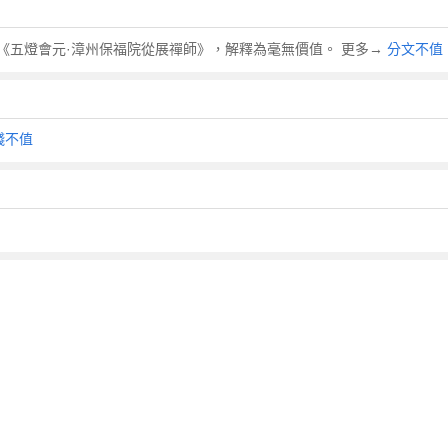
·釋普濟《五燈會元·漳州保福院從展禪師》，解釋為毫無價值。 更多→
分文不值
錢不值