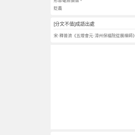
句
形容毫無價值。
,
貶義
出
處
[分文不值]成語出處
,
分
宋·釋普濟《五燈會元·漳州保福院從展禪師
文
不
值
的
意
思
,
成
語
故
事
,
英
文