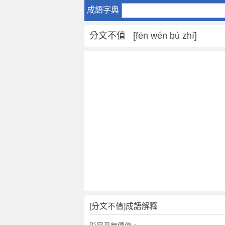
分
成語字典
文
不
分文不值 [fēn wén bù zhí]
值
是
什
麼
意
思
,
分
文
不
值
的
解
釋
,
[分文不值]成語解釋
造