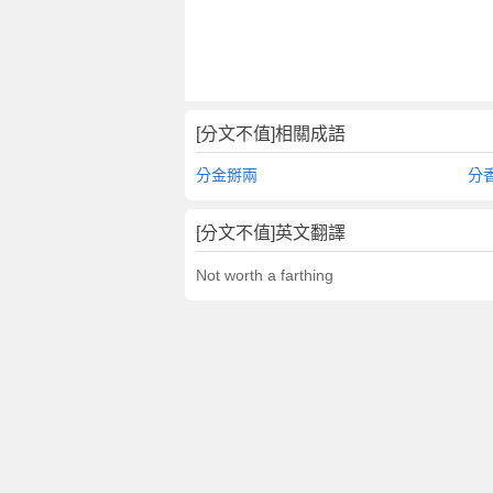
[分文不值]相關成語
分金掰兩
分
[分文不值]英文翻譯
Not worth a farthing