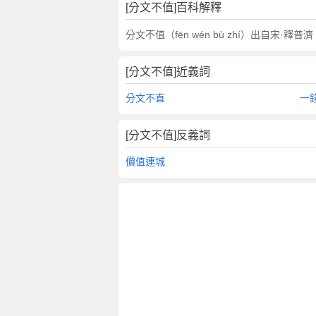
翻
[分文不值]百科解釋
譯
分文不值（fēn wén bù zhí）出自宋
[分文不值]近義詞
分文不直
一
[分文不值]反義詞
價值連城