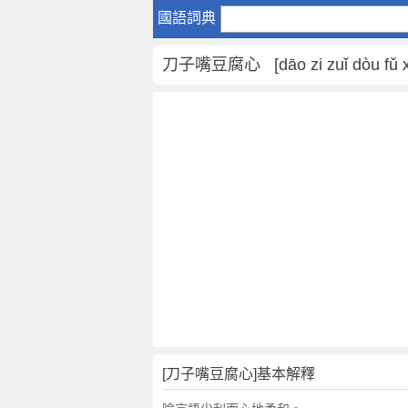
刀
國語詞典
子
嘴
刀子嘴豆腐心 [dāo zi zuǐ dòu fǔ x
豆
腐
心
是
什
麼
意
思
,
刀
子
嘴
豆
腐
心
[刀子嘴豆腐心]基本解釋
的