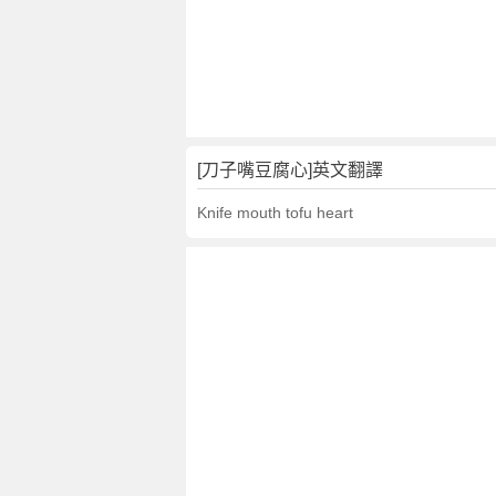
豆
腐
心
的
意
思
,
[刀子嘴豆腐心]英文翻譯
刀
Knife mouth tofu heart
子
嘴
豆
腐
心
的
英
文
翻
譯