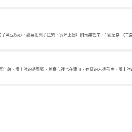
刀子嘴豆腐心，說要把繩子拉緊，實際上佃戶們毫無管束。” 劉紹棠 《二
厚仁慈。嘴上說的很難聽，其實心裡也在滴血，這樣的人很善良。嘴上說