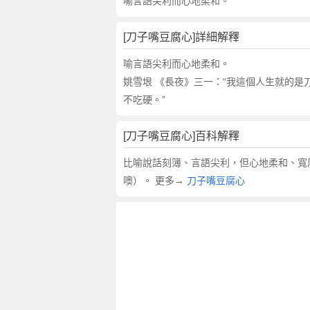
解
喻言語尖利而心地柔和。
釋
,
[刀子嘴豆腐心]詳細解釋
刀
子
喻言語尖利而心地柔和。
嘴
姚雪垠 《長夜》三一：“我這個人生就的是
豆
不吃硬。”
腐
心
[刀子嘴豆腐心]百科解釋
的
反
比喻說話刻簿、言語尖利，但心地柔和、寬
義
噢）。 更多→
刀子嘴豆腐心
詞
近
義
詞
,
刀
子
嘴