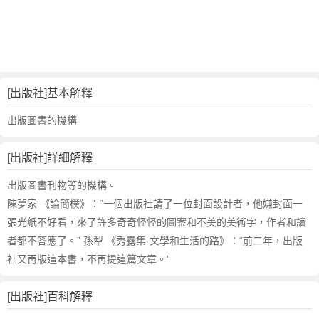
的
反
義
詞
近
義
[出版社]基本解釋
詞
,
出版圖書的機構
出
版
[出版社]詳細解釋
社
的
出版圖書刊物等的機構。
意
陳夢家 《論簡樸》：“一個出版社請了一位封面設計者，他嫌封面一
思
張光紙不好看，來了許多奇奇怪怪的圖案和不美的美術字，作者和讀
,
者都不答應了。” 孫犁 《秀露集·文學和生活的路》：“前二年，出版
出
社又再版這本書，不再提這篇文章。”
版
社
的
[出版社]百科解釋
英