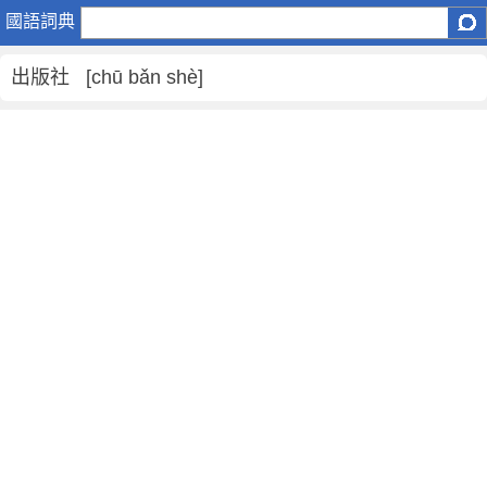
出
國語詞典
版
社
出版社 [chū bǎn shè]
是
什
麼
意
思
,
出
版
社
的
解
釋
,
出
版
社