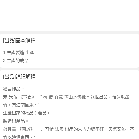
詞
近
義
詞
,
出
[出品]基本解釋
品
的
1.生產製造;出產
意
2.生產的成品
思
,
[出品]詳細解釋
出
品
猶言作品。
的
宋 米芾 《畫史》：“ 杭 僧 真慧 畫山水佛像。近世出品，惟翎毛墨
英
竹，有江南氣象。”
文
生產出來的物品；產品。
翻
譯
製造出產品。
錢鍾書 《圍城》一：“可惜 法國 出品的朱古力糖不好，天氣又熱，不
宜吃這個東西。”