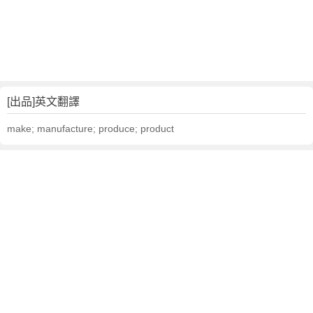
[出品]英文翻譯
make; manufacture; produce; product