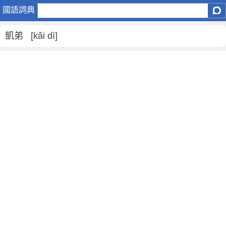
凱
國語詞典
弟
是
凱弟 [kǎi dì]
什
麼
意
思
,
凱
弟
的
解
釋
,
凱
弟
的
反
義