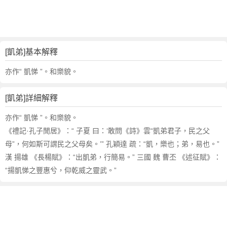
詞
近
義
詞
,
[凱弟]基本解釋
凱
弟
亦作“ 凱悌 ”。和樂貌。
的
意
[凱弟]詳細解釋
思
,
亦作“ 凱悌 ”。和樂貌。
凱
《禮記·孔子閒居》：“ 子夏 曰：‘敢問《詩》雲“凱弟君子，民之父
弟
母”，何如斯可謂民之父母矣。’” 孔穎達 疏：“凱，樂也；弟，易也。”
的
漢 揚雄 《長楊賦》：“出凱弟，行簡易。” 三國 魏 曹丕 《述征賦》：
英
“揚凱悌之豐惠兮，仰乾威之靈武。”
文
翻
譯