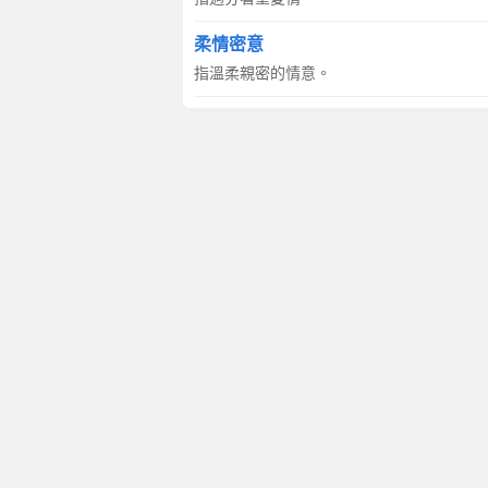
柔情密意
指溫柔親密的情意。