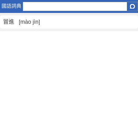
冒
國語詞典
進
是
冒進 [mào jìn]
什
麼
意
思
,
冒
進
的
解
釋
,
冒
進
的
反
義