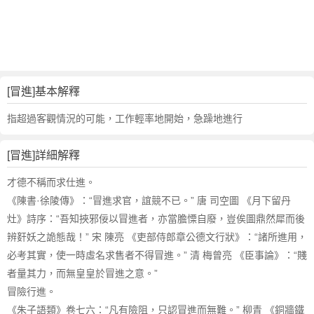
詞
近
義
詞
,
冒
[冒進]基本解釋
進
的
指超過客觀情況的可能，工作輕率地開始，急躁地進行
意
思
[冒進]詳細解釋
,
冒
才德不稱而求仕進。
進
《陳書·徐陵傳》：“冒進求官，誼競不已。” 唐 司空圖 《月下留丹
的
灶》詩序：“吾知挾邪佞以冒進者，亦當膽慄自廢，豈俟圖鼎然犀而後
英
辨姧妖之詭態哉！” 宋 陳亮 《吏部侍郎章公德文行狀》：“諸所進用，
文
必考其實，使一時虛名求售者不得冒進。” 清 梅曾亮 《臣事論》：“賤
翻
譯
者量其力，而無皇皇於冒進之意。”
冒險行進。
《朱子語類》卷七六：“凡有險阻，只認冒進而無難。” 柳青 《銅牆鐵