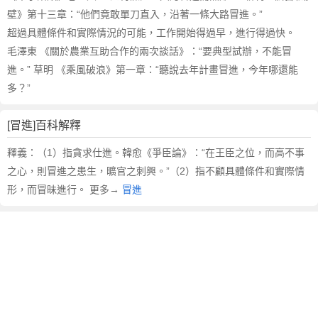
壁》第十三章：“他們竟敢單刀直入，沿著一條大路冒進。”
超過具體條件和實際情況的可能，工作開始得過早，進行得過快。
毛澤東 《關於農業互助合作的兩次談話》：“要典型試辦，不能冒
進。” 草明 《乘風破浪》第一章：“聽說去年計畫冒進，今年哪還能
多？”
[冒進]百科解釋
釋義：（1）指貪求仕進。韓愈《爭臣論》：“在王臣之位，而高不事
之心，則冒進之患生，曠官之刺興。”（2）指不顧具體條件和實際情
形，而冒昧進行。 更多→
冒進