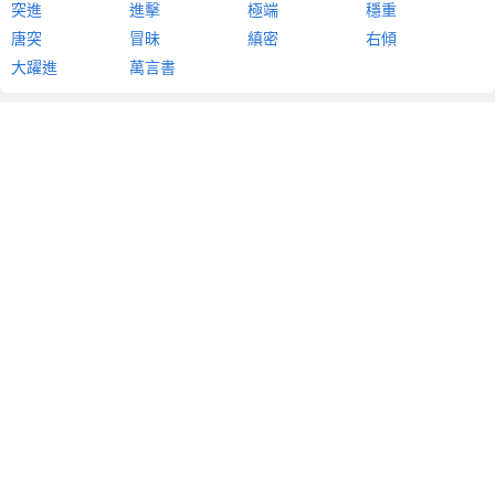
突進
進擊
極端
穩重
唐突
冒昧
縝密
右傾
大躍進
萬言書