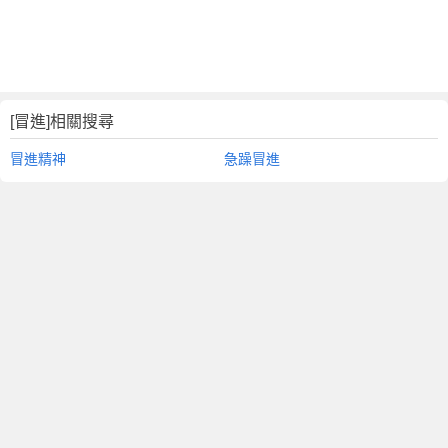
[冒進]相關搜尋
冒進精神
急躁冒進