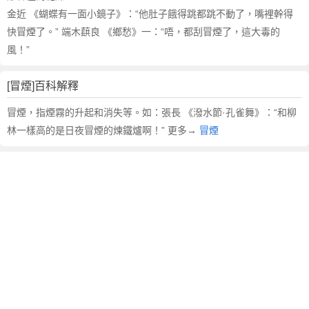
金近 《蝴蝶有一面小鏡子》：“他肚子餓得跳都跳不動了，嘴裡幹得
快冒煙了。” 端木蕻良 《鄉愁》一：“唔，都刮冒煙了，這大毒的
風！”
[冒煙]百科解釋
冒煙，指煙霧的升起和消失等。如：張長 《潑水節·孔雀舞》：“和柳
林一樣高的是日夜冒煙的煉鐵爐啊！” 更多→
冒煙