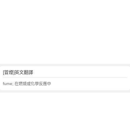
[冒煙]英文翻譯
fume; 在燃燒或化學反應中