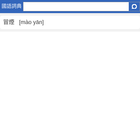
冒
國語詞典
煙
是
冒煙 [mào yān]
什
麼
意
思
,
冒
煙
的
解
釋
,
冒
煙
的
反
義