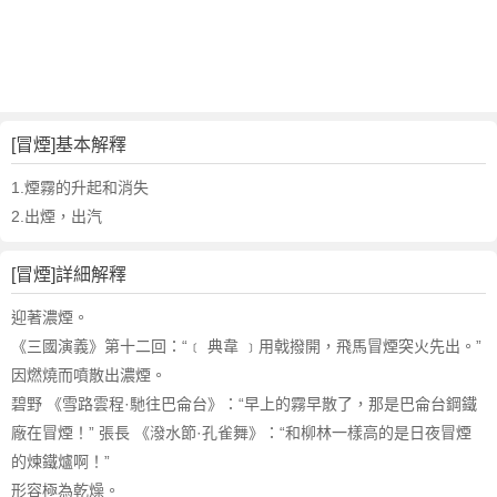
詞
近
義
詞
,
冒
[冒煙]基本解釋
煙
的
1.煙霧的升起和消失
意
2.出煙，出汽
思
,
[冒煙]詳細解釋
冒
煙
迎著濃煙。
的
《三國演義》第十二回：“﹝ 典韋 ﹞用戟撥開，飛馬冒煙突火先出。”
英
因燃燒而噴散出濃煙。
文
碧野 《雪路雲程·馳往巴侖台》：“早上的霧早散了，那是巴侖台鋼鐵
翻
譯
廠在冒煙！” 張長 《潑水節·孔雀舞》：“和柳林一樣高的是日夜冒煙
的煉鐵爐啊！”
形容極為乾燥。