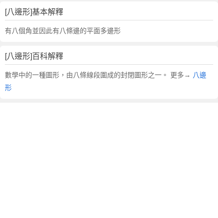
的
反
[八邊形]基本解釋
義
有八個角並因此有八條邊的平面多邊形
詞
近
義
[八邊形]百科解釋
詞
數學中的一種圖形，由八條線段圍成的封閉圖形之一。 更多→
八邊
,
形
八
邊
形
的
意
思
,
八
邊
形
的
英