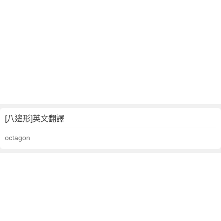
文
翻
譯
[八邊形]英文翻譯
octagon