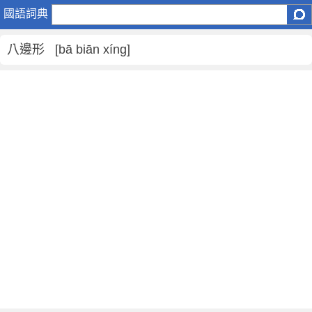
八
國語詞典
邊
形
八邊形 [bā biān xíng]
是
什
麼
意
思
,
八
邊
形
的
解
釋
,
八
邊
形