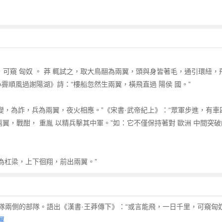
可窺 匈奴 。 莽 輒試之，取大鳥翮為兩翼，頭與身皆著毛，通引環紐，飛數
雪小霽順風過謝陽湖》詩：“樓船忽然生兩翼，橫飛直過 陽侯 國。”
知時變，為詐，兵為兩翼，夜火相應。”《宋書·武帝紀上》：“眾軍步進，有
其兩翼，戰酣， 重胤 以精兵擊其中軍。”如：它不僅保持著對 歐洲 中間
峭為杠梁，上下徊翔，前出兩翼。”
隊兩側的部隊。語出《漢書·王莽傳下》：“或言能飛，一日千里，可窺匈
翼