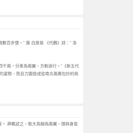
百步墮。” 唐 白居易 《代鶴》詩：“ 洛
車四千兩，分車為兩翼，方軌徐行。”《新五代
突破的姿勢，而且力圖造成從南北兩冀包抄的局
奴。 莽輒試之，取大鳥翮為兩翼，頭與身皆