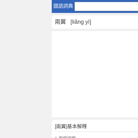
兩
國語詞典
翼
是
兩翼 [liǎng yì]
什
麼
意
思
,
兩
翼
的
解
釋
,
兩
翼
的
反
[兩翼]基本解釋
義