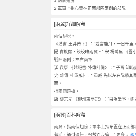
詞
1.兩個翅膀
近
2.軍事上指布置在正面部隊兩側的部隊
義
詞
[兩翼]詳細解釋
,
兩
兩個翅膀。
翼
《漢書·王莽傳下》：“或言能飛，一日千里，
的
陽 寡族類，皎皎唯兩翼。” 宋 楊萬里 《
意
戰陣兩側；左右兩軍。
思
漢 袁康 《越絕書·外傳計倪》：“ 子胥 
,
史·雜傳·杜重威》：“ 重威 先以左右隊擊
兩
翼
面。
的
指兩個飛檐。
英
唐 柳宗元 《柳州東亭記》：“易為堂亭，
文
翻
[兩翼]百科解釋
譯
兩翼，指兩個翅膀；軍事上指布置在正面部
著毛，通引環紐，飛數百步墮。” 更多→
兩