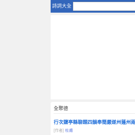
全
詩詞大全
聚
德
全聚德
行次鹽亭縣聊題四韻奉簡嚴遂州蓬州
[作者]
杜甫