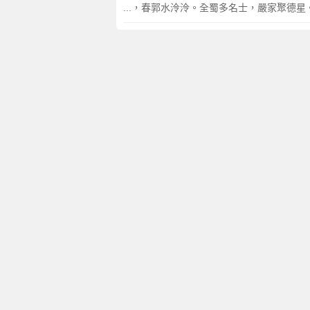
...，春郭水泠泠。全蜀多名士，嚴家聚德