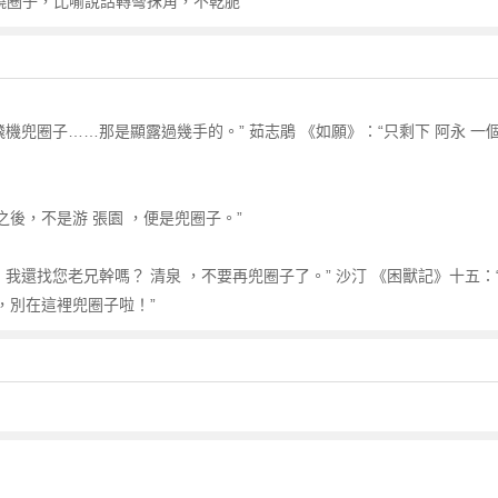
 3.繞圈子，比喻說話轉彎抹角，不乾脆
飛機兜圈子……那是顯露過幾手的。” 茹志鵑 《如願》：“只剩下 阿永 
之後，不是游 張園 ，便是兜圈子。”
我還找您老兄幹嗎？ 清泉 ，不要再兜圈子了。” 沙汀 《困獸記》十五：
，別在這裡兜圈子啦！”