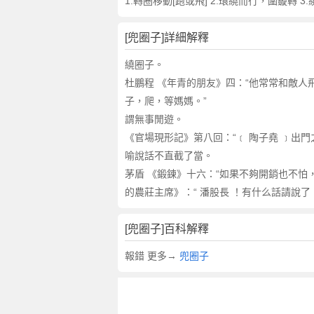
的
1.轉圈移動[跑或飛] 2.環繞而行，圍鏇轉
反
義
[兜圈子]詳細解釋
詞
近
繞圈子。
義
杜鵬程 《年青的朋友》四：“他常常和敵人
詞
子，爬，等媽媽。”
,
謂無事閒遊。
兜
《官場現形記》第八回：“﹝ 陶子堯 ﹞出門
圈
喻說話不直截了當。
子
茅盾 《鍛鍊》十六：“如果不夠開銷也不怕，
的
意
的農莊主席》：“ 潘股長 ！有什么話請說了
思
,
[兜圈子]百科解釋
兜
報錯 更多→
兜圈子
圈
子
的
英