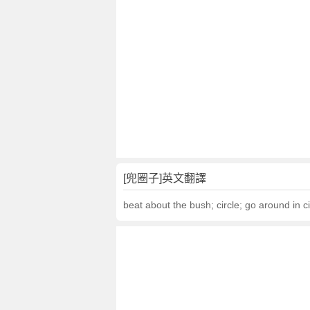
文
翻
譯
[兜圈子]英文翻譯
beat about the bush; circle; go around in ci