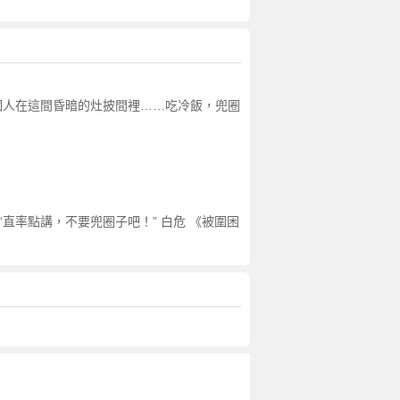
一個人在這間昏暗的灶披間裡……吃冷飯，兜圈
“直率點講，不要兜圈子吧！” 白危 《被圍困