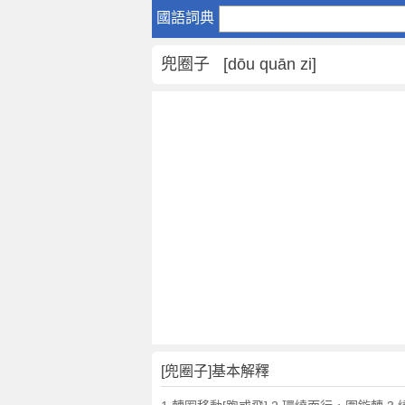
兜
國語詞典
圈
子
兜圈子 [dōu quān zi]
是
什
麼
意
思
,
兜
圈
子
的
解
釋
,
兜
圈
[兜圈子]基本解釋
子