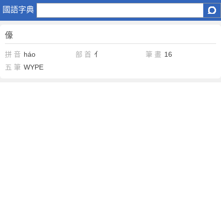
儫
國語字典
儫
拼 音
háo
部 首
亻
筆 畫
16
五 筆
WYPE