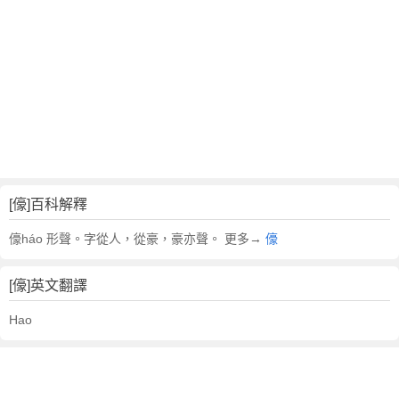
[儫]百科解釋
儫háo 形聲。字從人，從豪，豪亦聲。 更多→
儫
[儫]英文翻譯
Hao