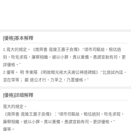
詞
近
義
詞
,
優
[優格]基本解釋
格
的
1.寬大的規定。《南齊書·竟陵王蕭子良傳》:“頃市司驅扇，租估過
意
刻，吹毛求瑕，廉察相繼，被以小罪，責以重備。愚謂宜勑有司，更
思
詳優格。”
,
2.優等。 明 李東陽 《明故贈光祿大夫謝公神道碑銘》:“比旅試內廷，
優
混在常等； 鄺 道公才行，力爭之，乃置優格。”
格
的
英
[優格]詳細解釋
文
寬大的規定。
翻
譯
《南齊書·竟陵王蕭子良傳》：“頃市司驅扇，租估過刻，吹毛求瑕，
廉察相繼，被以小罪，責以重備。愚謂宜勑有司，更詳優格。”
優等。