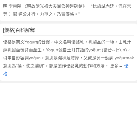
明 李東陽 《明故贈光祿大夫謝公神道碑銘》：“比旅試內廷，混在常
等； 鄺 道公才行，力爭之，乃置優格。”
[優格]百科解釋
優格是英文Yogurt的音譯，中文名叫優酪乳，乳製品的一種，由乳汁
經乳酸菌發酵而產生。Yogurt源自土耳其語的yoğurt (讀音-- jɔ‘urt)，
引申自形容詞yoğun，意思是濃稠及豐厚，又或是另一動詞 yoğurmak
意思為“揉、使之濃稠”，都是製作優酪乳的動作和方法。 更多→
優
格