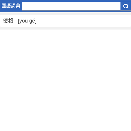
優
國語詞典
格
是
優格 [yōu gé]
什
麼
意
思
,
優
格
的
解
釋
,
優
格
的
反
義