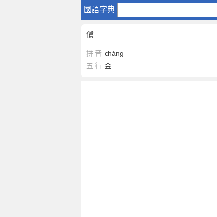
償
國語字典
償
拼 音
cháng
五 行
金