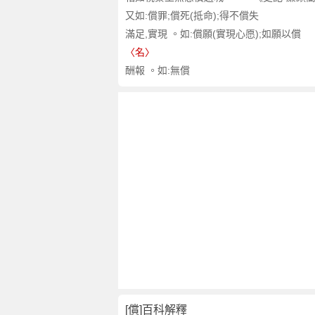
又如:償罪;償死(抵命);得不償失
滿足,實現 。如:償願(實現心愿);如願以償
〈名〉
酬報 。如:無償
[償]百科解釋