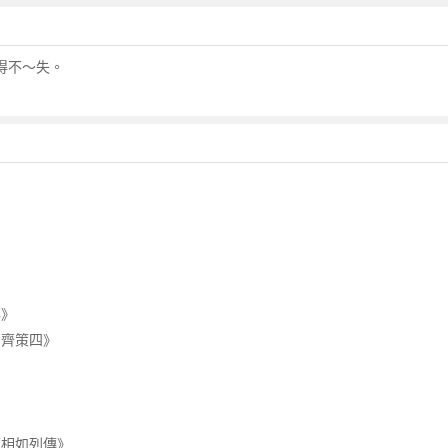
得不～失。
年》
·齊策四》
藺相如列傳》