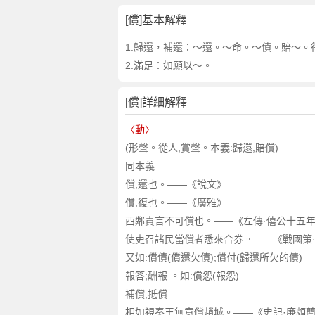
[償]基本解釋
1.歸還，補還
：～還。～命。～債。賠～。
2.滿足
：如願以～。
[償]詳細解釋
〈動〉
(形聲。從人,賞聲。本義:歸還,賠償)
同本義
償,還也。——《說文》
償,復也。——《廣雅》
西鄰責言不可償也。——《左傳·僖公十五
使吏召諸民當償者悉來合券。——《戰國策
又如:償債(償還欠債);償付(歸還所欠的債)
報答;酬報 。如:償怨(報怨)
補償,抵償
相如視秦王無意償趙城。——《史記·廉頗