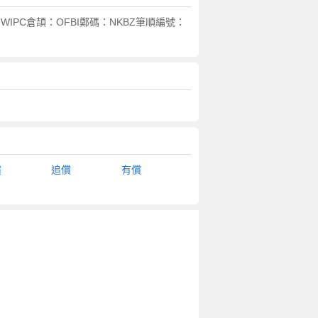
IPC倉頡：OFBI鄭碼：NKBZ筆順編號：
償
追償
有償