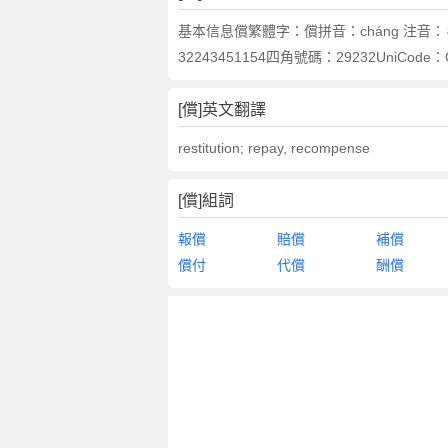
基本信息償繁體字：償拼音：cháng 注音：
32243451154四角號碼：29232UniCod
[償]英文翻譯
restitution; repay, recompense
[償]組詞
報償
賠償
補償
償付
代償
酬償