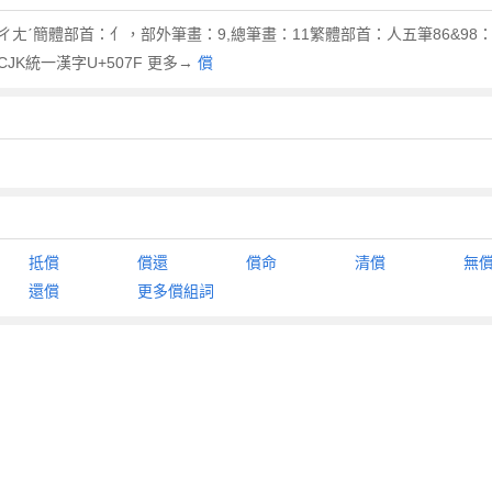
ㄔㄤˊ簡體部首：亻，部外筆畫：9,總筆畫：11繁體部首：人五筆86&98：W
e：CJK統一漢字U+507F 更多→
償
抵償
償還
償命
清償
無
還償
更多償組詞