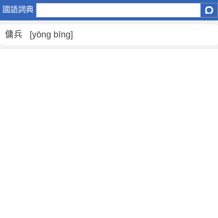
傭
國語詞典
兵
是
傭兵 [yōng bīng]
什
麼
意
思
,
傭
兵
的
解
釋
,
傭
兵
的
反
義