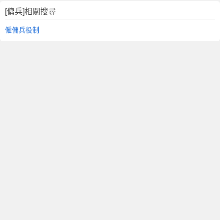
[傭兵]相關搜尋
僱傭兵役制