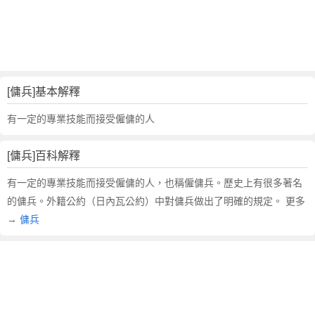
詞
近
義
詞
,
傭
[傭兵]基本解釋
兵
的
有一定的專業技能而接受僱傭的人
意
思
[傭兵]百科解釋
,
傭
有一定的專業技能而接受僱傭的人，也稱僱傭兵。歷史上有很多著名
兵
的傭兵。外籍公約（日內瓦公約）中對傭兵做出了明確的規定。 更多
的
→
傭兵
英
文
翻
譯