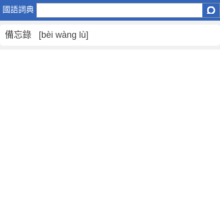
備
國語詞典
忘
錄
備忘錄 [bèi wàng lù]
是
什
麼
意
思
,
備
忘
錄
的
解
釋
,
備
忘
錄