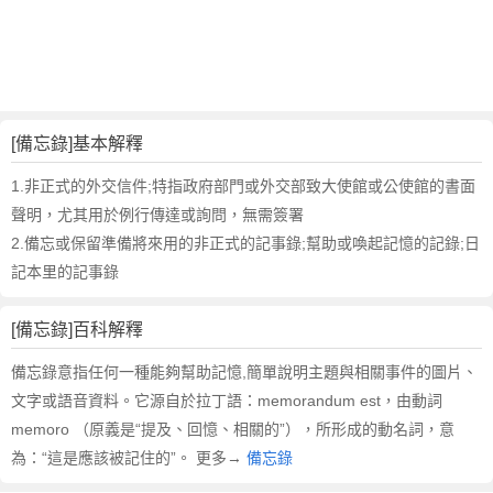
的
反
義
詞
近
義
[備忘錄]基本解釋
詞
,
1.非正式的外交信件;特指政府部門或外交部致大使館或公使館的書面
備
聲明，尤其用於例行傳達或詢問，無需簽署
忘
2.備忘或保留準備將來用的非正式的記事錄;幫助或喚起記憶的記錄;日
錄
記本里的記事錄
的
意
思
[備忘錄]百科解釋
,
備忘錄意指任何一種能夠幫助記憶,簡單說明主題與相關事件的圖片、
備
文字或語音資料。它源自於拉丁語：memorandum est，由動詞
忘
錄
memoro （原義是“提及、回憶、相關的”），所形成的動名詞，意
的
為：“這是應該被記住的”。 更多→
備忘錄
英