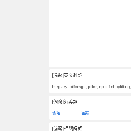
[偷竊]英文翻譯
burglary; pilferage; piller; rip-off shoplifting
[偷竊]近義詞
偷盜
盜竊
[偷竊]相關詞語