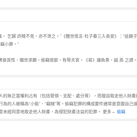
竊， 乞歸 詐睡不見，亦不泄之。”《醒世恆言·杜子春三入長安》：“這銀
竊小罪。”
﹞婢妾其性，媚世求顯，偷竊很鄙，有辱天官。《易》譏負乘，誠 高 之謂。”
人的無正當權利占有（包括管領、支配、處分等），而擅自取走他人財產
為的人被稱為“小偷”、“竊賊”等。偷竊犯罪的構成要件通常是意圖自己
意未經同意地取走他人財產，為侵犯財產法益的犯罪。 更多→
偷竊