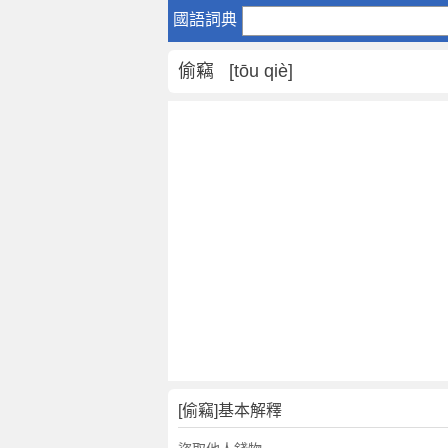
偷
國語詞典
竊
是
偷竊 [tōu qiè]
什
麼
意
思
,
偷
竊
的
解
釋
,
偷
竊
的
反
[偷竊]基本解釋
義