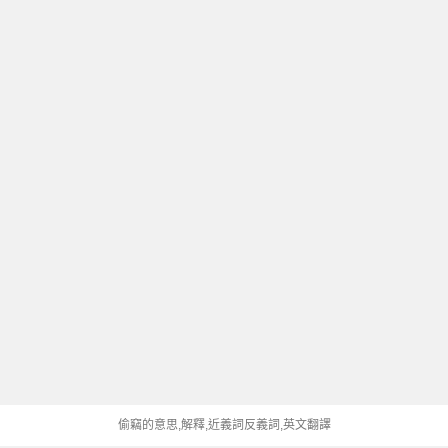
偷竊的意思,解釋,近義詞反義詞,英文翻譯