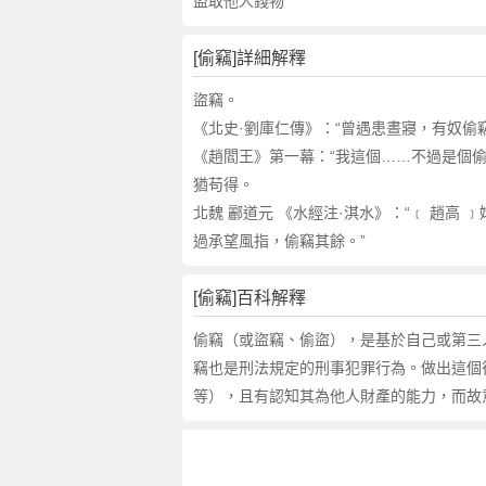
詞
盜取他人錢物
近
義
[偷竊]詳細解釋
詞
,
盜竊。
偷
《北史·劉庫仁傳》：“曾遇患晝寢，有奴偷
竊
《趙閻王》第一幕：“我這個……不過是個偷
的
猶苟得。
意
北魏 酈道元 《水經注·淇水》：“﹝ 趙高 
思
過承望風指，偷竊其餘。”
,
偷
竊
[偷竊]百科解釋
的
偷竊（或盜竊、偷盜），是基於自己或第三
英
竊也是刑法規定的刑事犯罪行為。做出這個行
文
等），且有認知其為他人財產的能力，而故
翻
譯