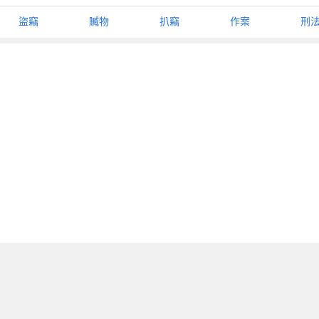
盜竊
贓物
扒竊
作案
刑