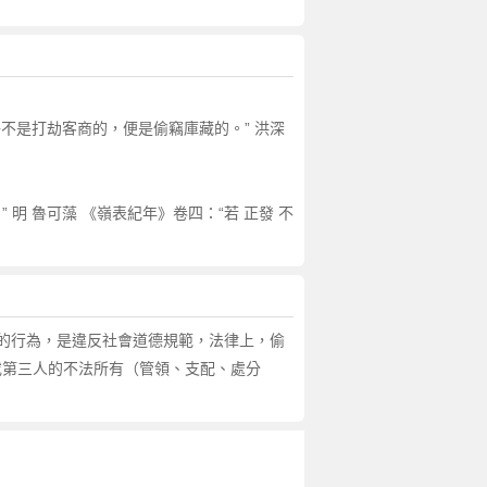
子不是打劫客商的，便是偷竊庫藏的。” 洪深
 明 魯可藻 《嶺表紀年》卷四：“若 正發 不
的行為，是違反社會道德規範，法律上，偷
或第三人的不法所有（管領、支配、處分