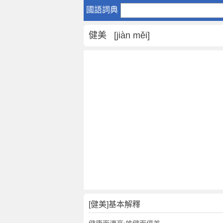
健
國語詞典
美
是
健美 [jiàn měi]
什
麼
意
思
,
健
美
的
解
釋
,
健
美
的
反
[健美]基本解釋
義