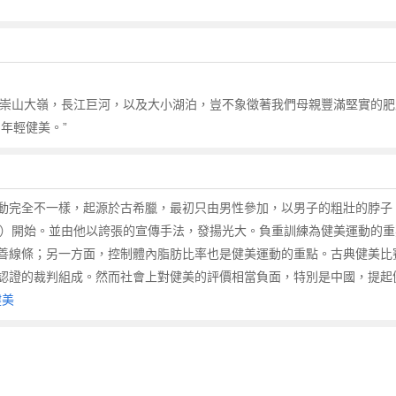
名的崇山大嶺，長江巨河，以及大小湖泊，豈不象徵著我們母親豐滿堅實的肥
年輕健美。”
動完全不一樣，起源於古希臘，最初只由男性參加，以男子的粗壯的脖子
andow）開始。並由他以誇張的宣傳手法，發揚光大。負重訓練為健美運動
善線條；另一方面，控制體內脂肪比率也是健美運動的重點。古典健美比
認證的裁判組成。然而社會上對健美的評價相當負面，特別是中國，提起
健美