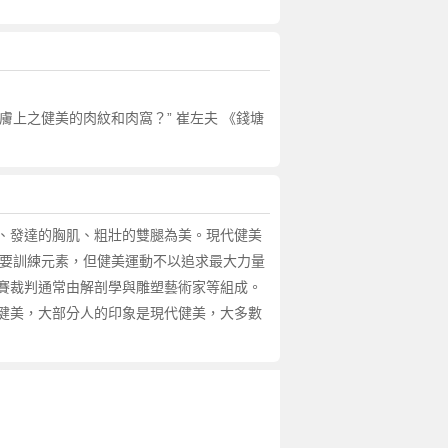
膚上之健美的肉紋和肉窩？” 崔左夫 《錢塘
、發達的胸肌、粗壯的雙腿為美。現代健美
的重要訓練元素，但健美運動不以追求最大力量
賽裁判通常由解剖學與雕塑藝術家等組成。
健美，大部分人的印象是現代健美，大多數