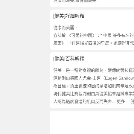
詞
健康而漂亮;雄健而優美
近
義
[健美]詳細解釋
詞
,
健康而美麗。
健
方誌敏 《可愛的中國》：“ 中國 許多有
美
風雨》：“在這陽光四溢的早晨，她顯得非常
的
意
[健美]百科解釋
思
,
健美，是一種對身體的雕刻，跟傳統競技運
健
運動則由德國人尤金·山道（Eugen S
美
為目標，負重訓練的目的是增加肌肉量及改
的
現代健美比賽裁判則由具健美協會組織專業
英
人認為過度發達的肌肉反而失去... 更多→
文
翻
譯