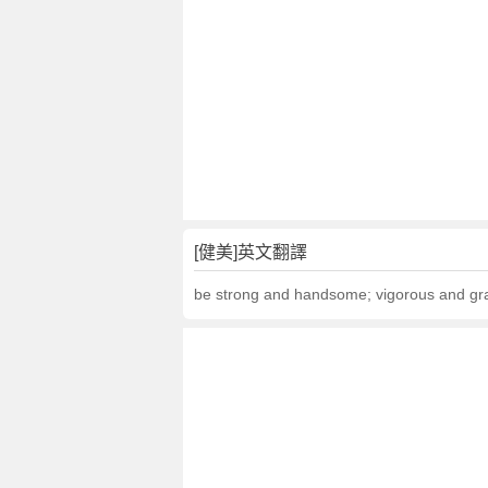
[健美]英文翻譯
be strong and handsome; vigorous and gr