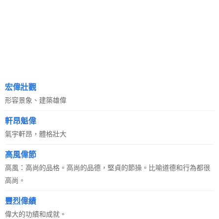
宏偉壯觀
形容景象、建築雄偉
軒昂魁偉
氣宇軒昂，體格壯大
高風偉節
高風：高尚的品格。高尚的品德，堅貞的節操。比喻道德和行為都很
高尚。
豐烈偉績
偉大的功績和成就。