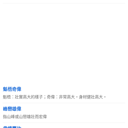
魁梧奇偉
魁梧：壯實高大的樣子；奇偉：非常高大。身材健壯高大。
峰巒雄偉
指山峰或山巒雄壯而宏偉