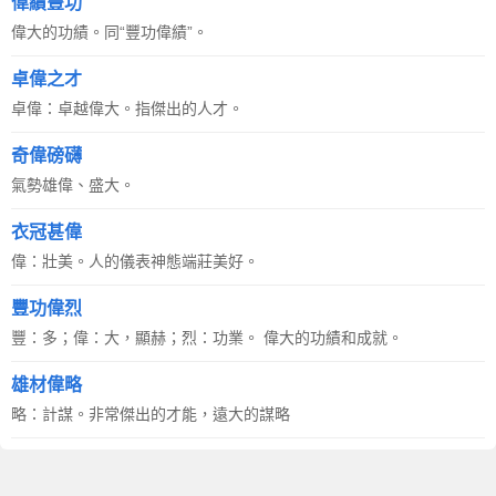
偉績豐功
偉大的功績。同“豐功偉績”。
卓偉之才
卓偉：卓越偉大。指傑出的人才。
奇偉磅礴
氣勢雄偉、盛大。
衣冠甚偉
偉：壯美。人的儀表神態端莊美好。
豐功偉烈
豐：多；偉：大，顯赫；烈：功業。 偉大的功績和成就。
雄材偉略
略：計謀。非常傑出的才能，遠大的謀略