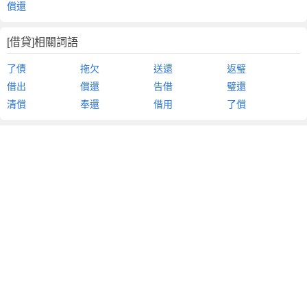
償還
[借貸]相關詞語
了債
拖欠
送還
返璧
借出
償還
告借
璧還
清償
奉還
借用
了償