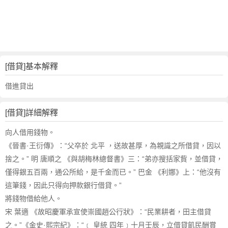
詞
近
義
詞
,
借
[借貸]基本解釋
貸
的
借進貸出
意
思
[借貸]詳細解釋
,
借
向人借用錢物。
貸
《晉書·王衍傳》：“父卒於 北平 ，送故甚厚，為親識之所借貸，因以
的
捨之。” 明 唐順之 《與胡梅林總督書》三：“弟亦搜括家貲，並借貸，
英
僅得銀五百兩，通公所給，是千金而已。” 巴金 《利娜》上：“他沒有
文
這筆錢，因此只得向押款銀行借貸。”
翻
譯
將錢物借給他人。
宋 葉適 《故昭慶軍承宣使崇國趙公行狀》：“民業耕者，田主借貸
之。”《金史·熙宗紀》：“﹝ 皇統 四年﹞十月壬辰，立借貸飢民酬賞