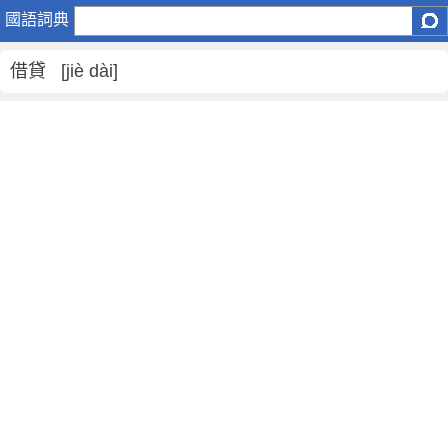
借
國語詞典
貸
是
借貸 [jiè dài]
什
麼
意
思
,
借
貸
的
解
釋
,
借
貸
的
反
義