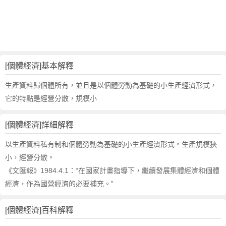
體
經
濟
的
反
義
[個體經濟]基本解釋
詞
近
生產資料歸個體所有，並且是以個體勞動為基礎的小生產經濟形式，
義
它的特點是經營分散，規模小
詞
,
[個體經濟]詳細解釋
個
體
以生產資料私有制和個體勞動為基礎的小生產經濟形式。生產規模狹
經
小，經營分散。
濟
《文匯報》1984.4.1：“在國家計畫指導下，繼續發展集體經濟和個體
的
經濟，作為國營經濟的必要補充。”
意
思
,
[個體經濟]百科解釋
個