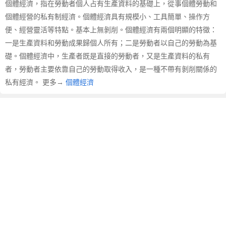
個體經濟，指在勞動者個人占有生產資料的基礎上，從事個體勞動和
體
經
個體經營的私有制經濟。個體經濟具有規模小、工具簡單、操作方
濟
便、經營靈活等特點。基本上無剝削。個體經濟有兩個明顯的特徵：
的
一是生產資料和勞動成果歸個人所有；二是勞動者以自己的勞動為基
英
礎。個體經濟中，生產者既是直接的勞動者，又是生產資料的私有
文
者，勞動者主要依靠自己的勞動取得收入，是一種不帶有剝削關係的
翻
私有經濟。 更多→
個體經濟
譯