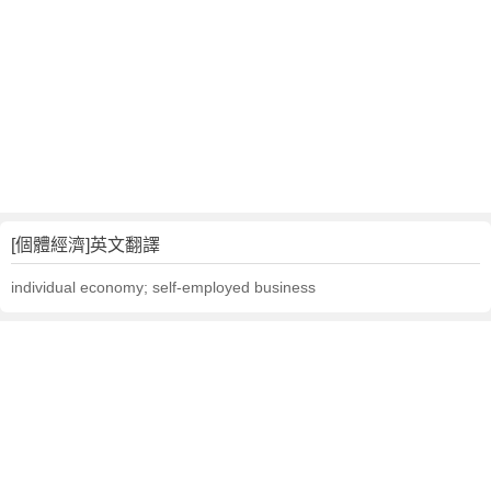
[個體經濟]英文翻譯
individual economy; self-employed business