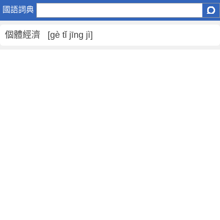
個
國語詞典
體
經
個體經濟 [gè tǐ jīng jì]
濟
是
什
麼
意
思
,
個
體
經
濟
的
解
釋
,
個