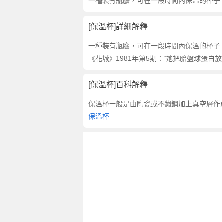
的
一種裝有瓶膽，可在一段時間內保溫的杯子。《
反
義
[保溫杯]詳細解釋
詞
近
一種裝有瓶膽，可在一段時間內保溫的杯子
義
《花城》1981年第5期：“她把胎盤球蛋白
詞
,
[保溫杯]百科解釋
保
溫
保溫杯一般是由陶瓷或不鏽鋼加上真空層作
杯
保溫杯
的
意
思
,
保
溫
杯
的
英