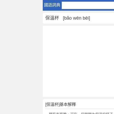
保
國語詞典
溫
杯
保溫杯 [bǎo wēn bēi]
是
什
麼
意
思
,
保
溫
杯
的
解
釋
,
保
溫
[保溫杯]基本解釋
杯