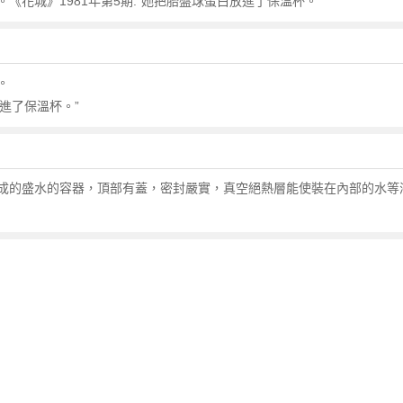
花城》1981年第5期:“她把胎盤球蛋白放進了保溫杯。”
。
放進了保溫杯。”
成的盛水的容器，頂部有蓋，密封嚴實，真空絕熱層能使裝在內部的水等