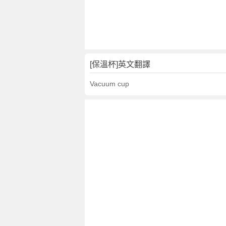
文
翻
譯
[保溫杯]英文翻譯
Vacuum cup