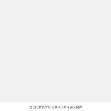
俚言的意思,解釋,近義詞反義詞,英文翻譯