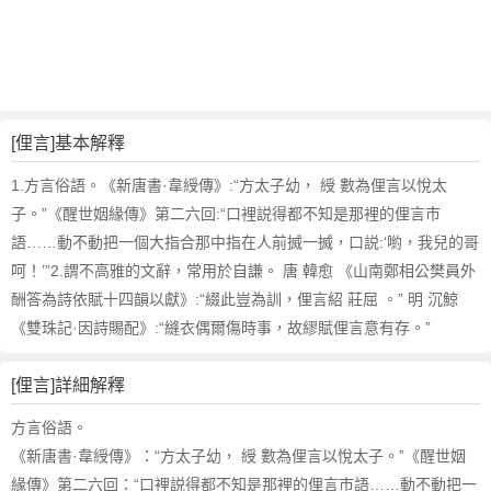
詞
近
義
詞
,
俚
[俚言]基本解釋
言
的
1.方言俗語。《新唐書·韋綬傳》:“方太子幼， 綬 數為俚言以悅太
意
子。”《醒世姻緣傳》第二六回:“口裡説得都不知是那裡的俚言市
思
語……動不動把一個大指合那中指在人前搣一搣，口説:‘喲，我兒的哥
,
呵！’”2.謂不高雅的文辭，常用於自謙。 唐 韓愈 《山南鄭相公樊員外
俚
酬答為詩依賦十四韻以獻》:“綴此豈為訓，俚言紹 莊屈 。” 明 沉鯨
言
的
《雙珠記·因詩賜配》:“縫衣偶爾傷時事，故繆賦俚言意有存。”
英
文
[俚言]詳細解釋
翻
譯
方言俗語。
《新唐書·韋綬傳》：“方太子幼， 綬 數為俚言以悅太子。”《醒世姻
緣傳》第二六回：“口裡説得都不知是那裡的俚言市語……動不動把一