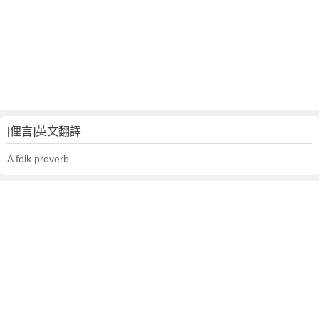
[俚言]英文翻譯
A folk proverb