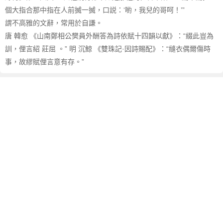
個大指合那中指在人前搣一搣，口説：‘喲，我兒的哥呵！’”
謂不高雅的文辭，常用於自謙。
唐 韓愈 《山南鄭相公樊員外酬答為詩依賦十四韻以獻》：“綴此豈為
訓，俚言紹 莊屈 。” 明 沉鯨 《雙珠記·因詩賜配》：“縫衣偶爾傷時
事，故繆賦俚言意有存。”