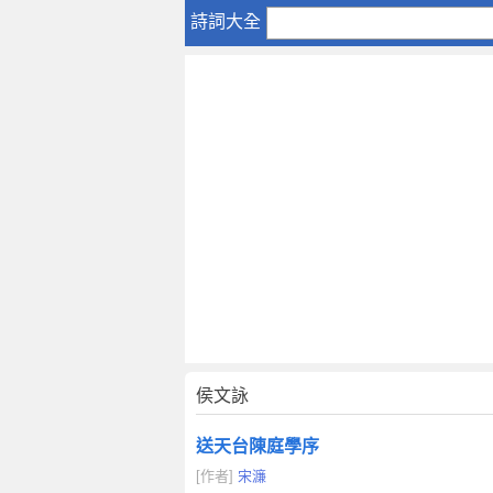
侯
詩詞大全
文
詠
侯文詠
送天台陳庭學序
[作者]
宋濂