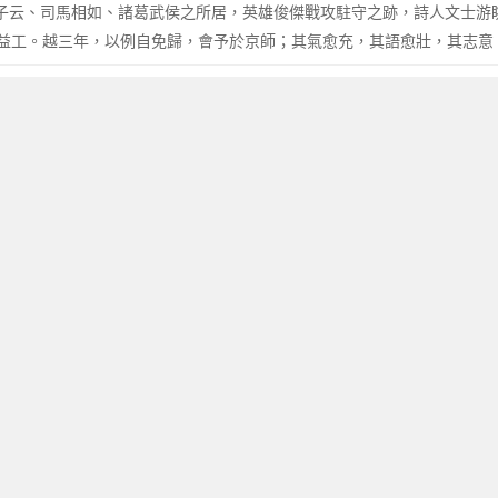
，揚子云、司馬相如、諸葛武侯之所居，英雄俊傑戰攻駐守之跡，詩人文士
益工。越三年，以例自免歸，會予於京師；其氣愈充，其語愈壯，其志意