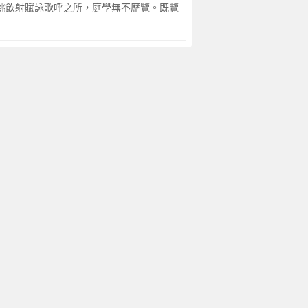
游眺飲射賦詠歌呼之所，庭學無不歷覽。既覽