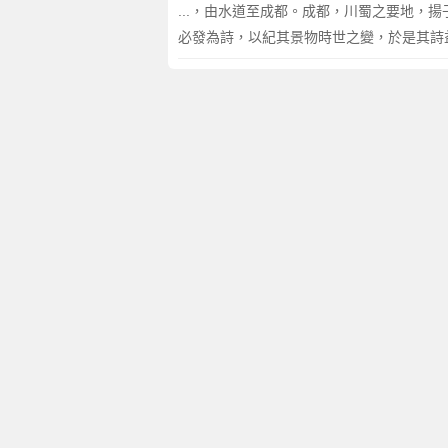
...，由水道至成都。成都，川蜀之要地
必發為詩，以紀其景物時世之變，於是其詩