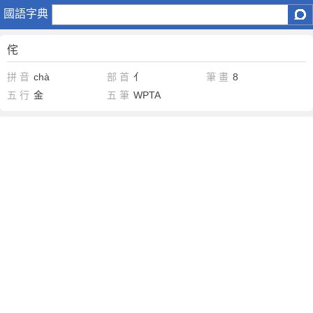
侘
國語字典
侘
拼 音
chà
部 首
亻
筆 畫
8
五 行
金
五 筆
WPTA