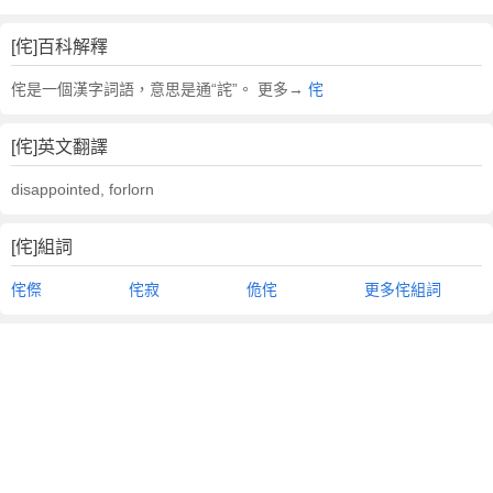
[侘]百科解釋
侘是一個漢字詞語，意思是通“詫”。 更多→
侘
[侘]英文翻譯
disappointed, forlorn
[侘]組詞
侘傺
侘寂
佹侘
更多侘組詞