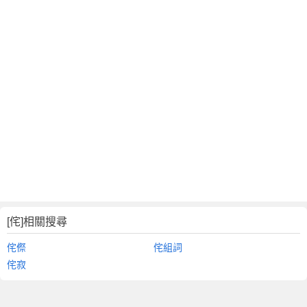
[侘]相關搜尋
侘傺
侘組詞
侘寂