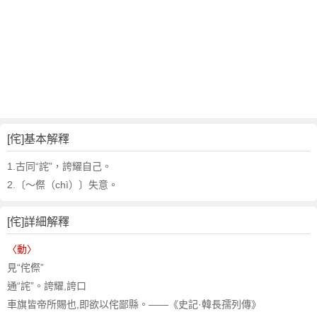
[侘]基本解釋
1.古同“詫”，誇耀自己。
2.〔～傺（chì）〕失意。
[侘]詳細解釋
〈動〉
見“侘傺”
通“詫”。誇耀,誇口
車旗皆帝所賜也,即欲以侘鄙縣。——《史記·韓長孺列傳》