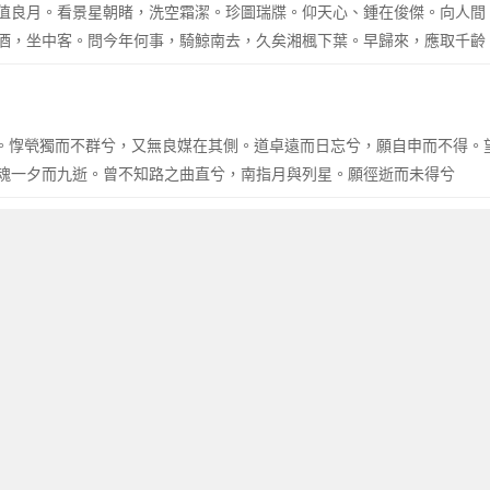
值良月。看景星朝睹，洗空霜潔。珍圖瑞牒。仰天心、鍾在俊傑。向人間
酒，坐中客。問今年何事，騎鯨南去，久矣湘楓下葉。早歸來，應取千齡
異域。惸煢獨而不群兮，又無良媒在其側。道卓遠而日忘兮，願自申而不得
魂一夕而九逝。曾不知路之曲直兮，南指月與列星。願徑逝而未得兮