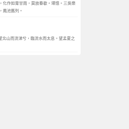
，化作如膏甘雨，莫放春歇。堪憶。三吳樂
，鳳池舊列。
。望北山而流涕兮，臨流水而太息。望孟夏之