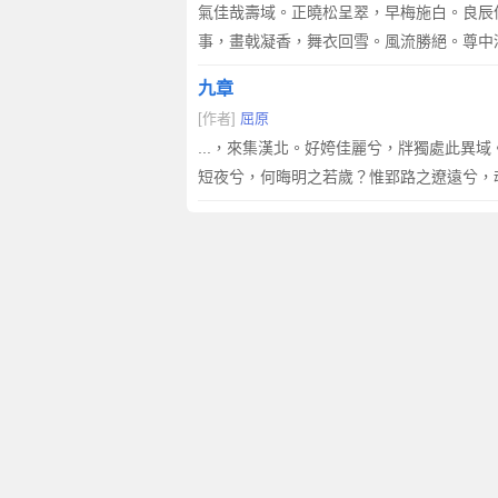
氣佳哉壽域。正曉松呈翠，早梅施白。良辰
事，畫戟凝香，舞衣回雪。風流勝絕。尊中
九章
[作者]
屈原
...，來集漢北。好姱佳麗兮，牉獨處此
短夜兮，何晦明之若歲？惟郢路之遼遠兮，