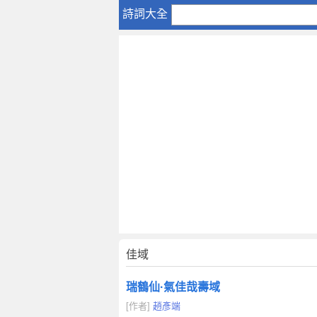
佳
詩詞大全
域
佳域
瑞鶴仙·氣佳哉壽域
[作者]
趙彥端