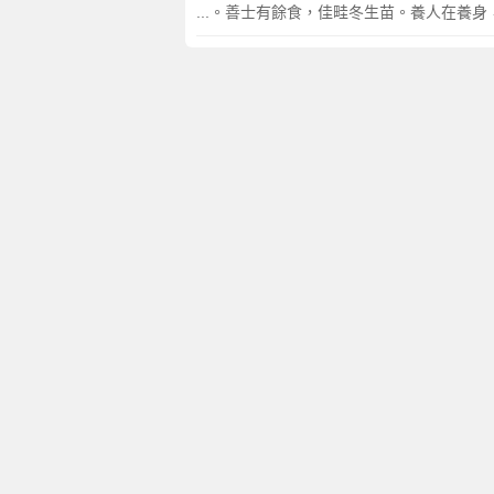
...。善士有餘食，佳畦冬生苗。養人在養