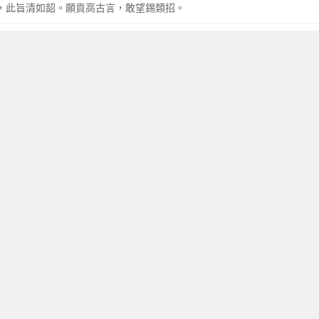
身，此旨清如韶。願貢高古言，敢望錫類招。