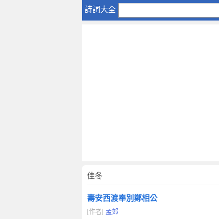
佳
詩詞大全
冬
佳冬
壽安西渡奉別鄭相公
[作者]
孟郊