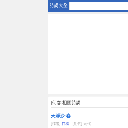
何
詩詞大全
春
[何春]相關詩詞
天淨沙·春
[作者]
白樸
[朝代] 元代