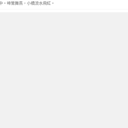
中。啼鶯舞燕，小橋流水飛紅。