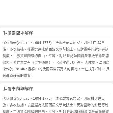
的
反
義
詞
近
義
[伏爾泰]基本解釋
詞
,
①伏爾泰(voltaire，1694-1778)。法國啟蒙思想家。因反對封建貴
伏
族，多次被捕，後當選為法蘭西語文學院院士。反對當時的封建專制
爾
制度，主張資產階級的自由、平等，對18世紀法國資產階級革命影響
泰
很大。著作主要有《哲學通信》、《哲學辭典》等。 ②雕塑。法國烏
的
東作於1781年。雕像中的伏爾泰穿著寬大的長袍，坐在扶手椅中，具
意
思
有高貴莊嚴的氣質。
,
伏
[伏爾泰]詳細解釋
爾
泰
①伏爾泰(voltaire，1694-1778)。法國啟蒙思想家。因反對封建貴
的
族，多次被捕，後當選為法蘭西語文學院院士。反對當時的封建專制
英
制度，主張資產階級的自由、平等，對18世紀法國資產階級革命影響