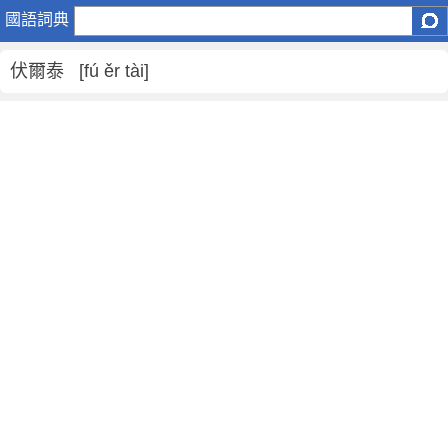
伏
國語詞典
爾
泰
伏爾泰 [fú ěr tài]
是
什
麼
意
思
,
伏
爾
泰
的
解
釋
,
伏
爾
泰