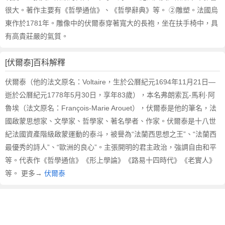
文
很大。著作主要有《哲學通信》、《哲學辭典》等。 ②雕塑。法國烏
翻
東作於1781年。雕像中的伏爾泰穿著寬大的長袍，坐在扶手椅中，具
譯
有高貴莊嚴的氣質。
[伏爾泰]百科解釋
伏爾泰（他的法文原名：Voltaire，生於公曆紀元1694年11月21日—
逝於公曆紀元1778年5月30日，享年83歲），本名弗朗索瓦-馬利·阿
魯埃（法文原名：François-Marie Arouet），伏爾泰是他的筆名，法
國啟蒙思想家、文學家、哲學家、著名學者、作家。伏爾泰是十八世
紀法國資產階級啟蒙運動的泰斗，被譽為“法蘭西思想之王”、“法蘭西
最優秀的詩人”、“歐洲的良心”。主張開明的君主政治，強調自由和平
等。代表作《哲學通信》《形上學論》《路易十四時代》《老實人》
等。 更多→
伏爾泰