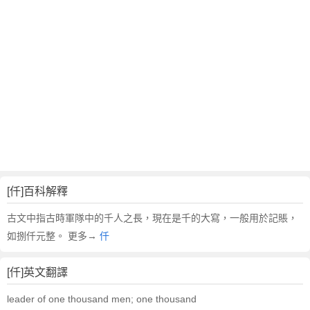
[仟]百科解釋
古文中指古時軍隊中的千人之長，現在是千的大寫，一般用於記賬，
如捌仟元整。 更多→
仟
[仟]英文翻譯
leader of one thousand men; one thousand