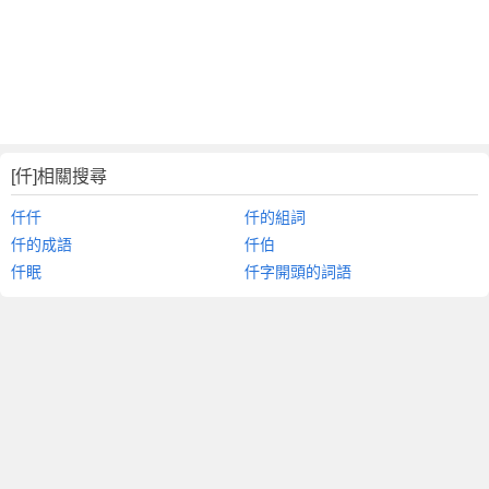
[仟]相關搜尋
仟仟
仟的組詞
仟的成語
仟伯
仟眠
仟字開頭的詞語