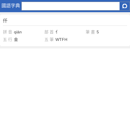
仟
國語字典
仟
拼 音
qiān
部 首
亻
筆 畫
5
五 行
金
五 筆
WTFH