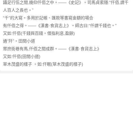
躡足行伍之間,絻仰仟佰之中。——《史記》。司馬貞索隱:“仟佰,謂千
人百人之長也。”
“千”的大寫。多用於記帳、匯款等書寫金額的場合
有仟佰之得。——《漢書·食貨志上》。師古曰:“仟謂千錢也。”
又如:仟佰(千錢與百錢。借指利息,盈餘)
通“阡”。田間小道
眾庶街巷有馬,仟佰之間成群。——《漢書·食貨志上》
又如:仟佰(田間小道)
草木茂盛的樣子 。如:仟眠(草木茂盛的樣子)