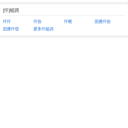
[仟]組詞
仟仟
仟伯
仟眠
田連仟伯
田連仟佰
更多仟組詞