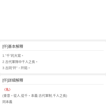
[仟]基本解釋
1.“千”的大寫。
2.古代軍隊中千人之長。
3.古同“阡”，阡陌。
[仟]詳細解釋
〈名〉
(會意。從人,從千。本義:古代軍制,千人之長)
同本義