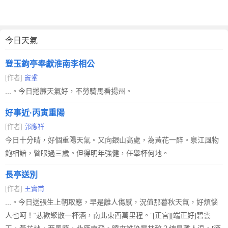
今日天氣
登玉鉤亭奉獻淮南李相公
[作者]
竇鞏
...。今日捲簾天氣好，不勞騎馬看揚州。
好事近·丙寅重陽
[作者]
郭應祥
今日十分晴，好個重陽天氣。又向銀山高處，為黃花一醉。泉江風物
飽相諳，瞥眼過三歲。但得明年強健，任舉杯何地。
長亭送別
[作者]
王實甫
...。今日送張生上朝取應，早是離人傷感，況值那暮秋天氣，好煩惱
人也呵！“悲歡聚散一杯酒，南北東西萬里程。”[正宮][端正好]碧雲