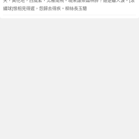
天，黃花地，西風緊，北雁南飛。曉來誰染霜林醉？總是離人淚。[滾
繡球]恨相見得遲，怨歸去得疾。柳絲長玉驄