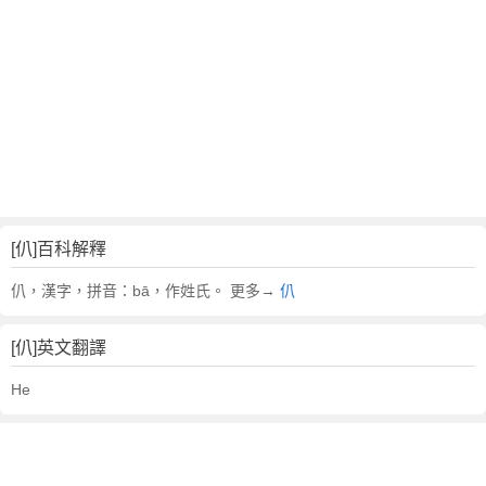
[仈]百科解釋
仈，漢字，拼音：bā，作姓氏。 更多→
仈
[仈]英文翻譯
He