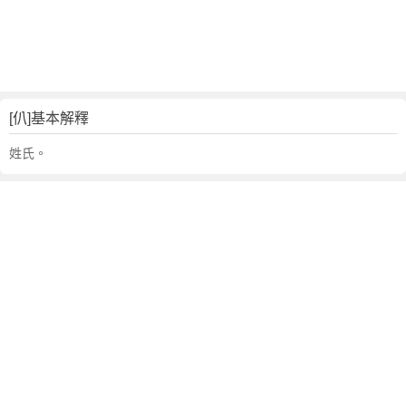
[仈]基本解釋
姓氏。