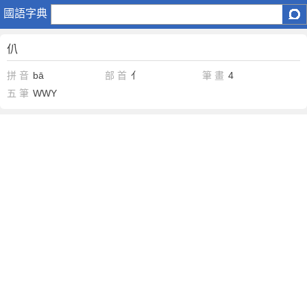
仈
國語字典
仈
拼 音
bā
部 首
亻
筆 畫
4
五 筆
WWY