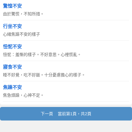
驚惶不安
由於驚慌，不知所措。
行坐不安
心緒焦躁不安的樣子
忸怩不安
忸怩：羞慚的樣子。不好意思。心裡慌亂。
寢食不安
睡不好覺，吃不好飯。十分憂慮擔心的樣子。
焦躁不安
焦急煩躁，心神不定。
下一頁
當前第1頁，共2頁