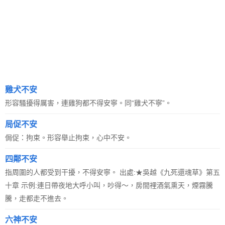
雞犬不安
形容騷擾得厲害，連雞狗都不得安寧。同“雞犬不寧”。
局促不安
侷促：拘束。形容舉止拘束，心中不安。
四鄰不安
指周圍的人都受到干擾，不得安寧。 出處:★吳越《九死還魂草》第五
十章 示例:連日帶夜地大呼小叫，吵得～，房間裡酒氣熏天，煙霧騰
騰，走都走不進去。
六神不安