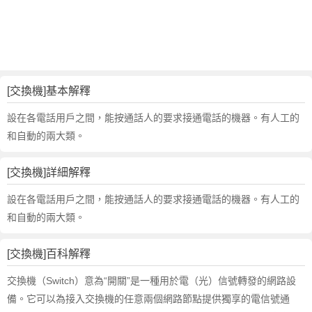
的
反
義
詞
近
義
[交換機]基本解釋
詞
,
設在各電話用戶之間，能按通話人的要求接通電話的機器。有人工的
交
和自動的兩大類。
換
機
[交換機]詳細解釋
的
意
設在各電話用戶之間，能按通話人的要求接通電話的機器。有人工的
思
和自動的兩大類。
,
交
[交換機]百科解釋
換
機
交換機（Switch）意為“開關”是一種用於電（光）信號轉發的網路設
的
備。它可以為接入交換機的任意兩個網路節點提供獨享的電信號通
英