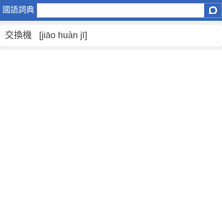
交
國語詞典
換
機
交換機 [jiāo huàn jī]
是
什
麼
意
思
,
交
換
機
的
解
釋
,
交
換
機