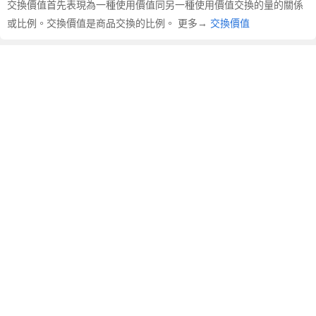
交換價值首先表現為一種使用價值同另一種使用價值交換的量的關係
換
價
或比例。交換價值是商品交換的比例。 更多→
交換價值
值
的
英
文
翻
譯