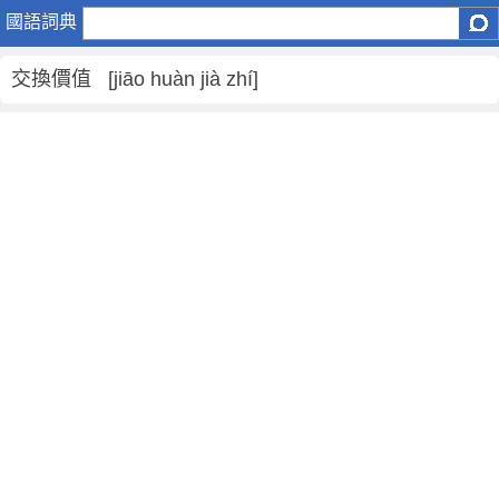
交
國語詞典
換
價
交換價值 [jiāo huàn jià zhí]
值
是
什
麼
意
思
,
交
換
價
值
的
解
釋
,
交