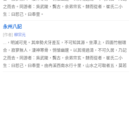
之而去。同游者：吳武陵，龔古，余弟宗玄。隸而從者，崔氏二小
生：曰恕己，曰奉壹。
永州八記
[作者]
柳宗元
...，明滅可見。其岸勢犬牙差互，不可知其源。坐潭上，四面竹樹環
合，寂寥無人，淒神寒骨，悄愴幽邃。以其境過清，不可久居，乃記
之而去。同游者：吳武陵，龔古，余弟宗玄。隸而從者，崔氏二小
生：曰恕己，曰奉壹。由冉溪西南水行十里，山水之可取者五，莫若