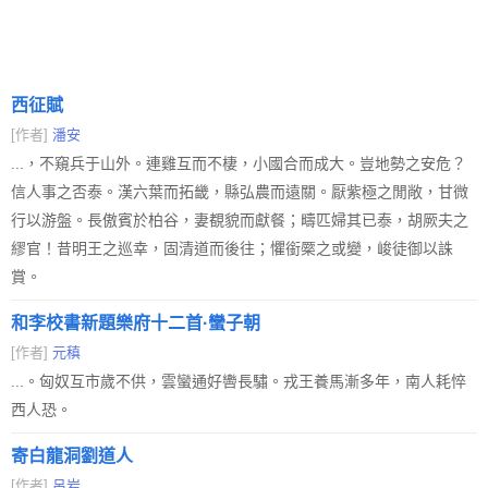
西征賦
[作者]
潘安
...，不窺兵于山外。連雞互而不棲，小國合而成大。豈地勢之安危？
信人事之否泰。漢六葉而拓畿，縣弘農而遠關。厭紫極之閒敞，甘微
行以游盤。長傲賓於柏谷，妻覩貌而獻餐；疇匹婦其已泰，胡厥夫之
繆官！昔明王之巡幸，固清道而後往；懼銜橜之或變，峻徒御以誅
賞。
和李校書新題樂府十二首·蠻子朝
[作者]
元稹
...。匈奴互市歲不供，雲蠻通好轡長驌。戎王養馬漸多年，南人耗悴
西人恐。
寄白龍洞劉道人
[作者]
呂岩