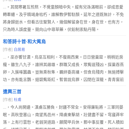
...。其間寒暑互煎熬，不覺童顏暗中失。縱有兒孫滿眼前，卻成恩愛
轉牽纏。及乎精竭身枯朽，誰解教伊暫駐顏。延年之道既無計，不免
將身歸逝水。但看古往聖賢人，幾個解留身在世。身在世，也有方，
只為時人誤度量。競向山中尋草藥，伏鉛制汞點丹陽。
和答詩十首·和大觜烏
[作者]
白居易
...，巫亦饗甘濃。烏巫互相利，不復兩西東。日日營巢窟，稍稍近房
櫳。雖生八九子，誰辨其雌雄。群雛又成長，眾觜逞殘凶。探巢吞燕
卵，入蔟啄蠶蟲。豈無乘秋隼，羈絆委高墉。但食烏殘肉，無施搏擊
功。亦有能言鸚，翅碧觜距紅。暫曾說烏罪，囚閉在深籠。青青窗前
遣興三首
[作者]
杜甫
...，今人尚開邊。漢虜互勝負，封疆不常全。安得廉恥將，三軍同晏
眠。高秋登塞山，南望馬邑州。降虜東擊胡，壯健盡不留。穹廬莽牢
落，上有行雲愁。老弱哭道路，願聞甲兵休。鄴中事反覆，死人積如