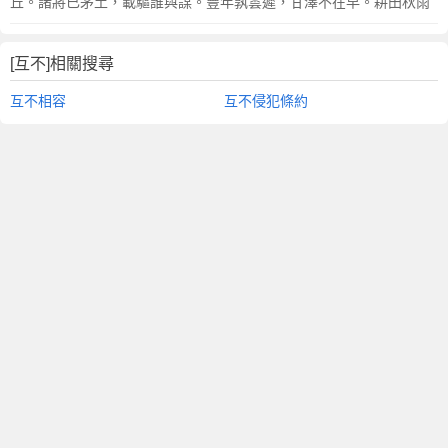
丘。諸將已茅土，載驅誰與謀。豐年孰雲遲，甘澤不在早。耕田秋雨
[互不]相關搜尋
互不相容
互不侵犯條約