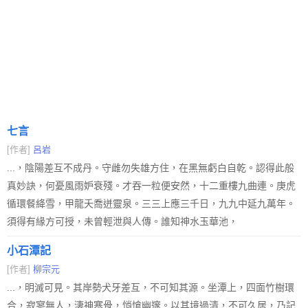
七言
[作者]
呂岩
...，陰陽差互不成丹。守雌勿失雄方住，在黑無虧白自乾。認得此般
真妙訣，何憂風雨妒衰殘。才吞一粒便安然，十二重樓九曲連。庚虎
循環餐絳雪，甲龍夭喬迸靈泉。三三上應三千日，九九中延九萬年。
須得有緣方可授，未曾輕泄與人傳。誰知神水玉華池，
小石潭記
[作者]
柳宗元
...，明滅可見。其岸勢犬牙差互，不可知其源。坐潭上，四面竹樹環
合，寂寥無人，淒神寒骨，悄愴幽邃。以其境過清，不可久居，乃記