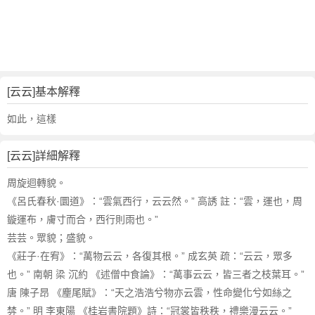
詞
近
義
詞
,
云
[云云]基本解釋
云
的
如此，這樣
意
思
[云云]詳細解釋
,
云
周旋迴轉貌。
云
《呂氏春秋·圜道》：“雲氣西行，云云然。” 高誘 註：“雲，運也，周
的
鏇運布，膚寸而合，西行則雨也。”
英
芸芸。眾貌；盛貌。
文
《莊子·在宥》：“萬物云云，各復其根。” 成玄英 疏：“云云，眾多
翻
譯
也。” 南朝 梁 沉約 《述僧中食論》：“萬事云云，皆三者之枝葉耳。”
唐 陳子昂 《麈尾賦》：“天之浩浩兮物亦云雲，性命變化兮如絲之
棼。” 明 李東陽 《桂岩書院題》詩：“冠裳皆秩秩，禮樂漫云云。”