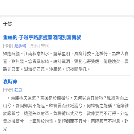
于捷
垂絲釣·于越亭路彥捷置酒同別富南叔
[作者]
趙彥端
[朝代] 宋代
短篷醉艤。江南秋意如水。露草星明，風柳絲委。危檻倚。為故人宴
喜。歡無幾。念青奚紫綺。論詩載酒，猶勝心寄雙鯉。倦遊晚矣。雲
路非吾事。湖海從君意。沙雁起。記夜闌隱几。
哀時命
[作者]
莊忌
...，焉能極夫遠道？置援狖於欞檻兮，夫何以責其捷巧？駟跛鱉而上
山兮，吾固知其不能陞。釋管晏而任臧獲兮，何權衡之能稱？箟簬雜
於黀蒸兮，機蓬矢以射革。負檐荷以丈尺兮，欲伸要而不可得。外迫
脅於機臂兮，上牽聯於矰隿。肩傾側而不容兮，固陿腹而不得息。務
光