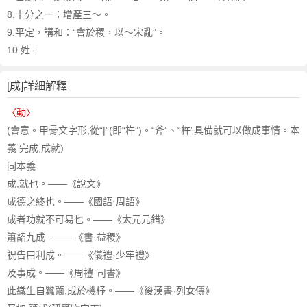
8.十分之一
：增產三～。
9.平定，講和
：“會於稷，以～宋亂”。
10.姓。
[成]詳細解釋
〈動〉
(會意。甲骨文字形,從“|”(即“杵”)。“斧”、“杵”具備就可以做成事情。本
義:完成,成就)
同本義
成,就也。——《說文》
成德之終也。——《國語·周語》
成者功就不可易也。——《太元元錯》
簫韶九成。——《書·益稷》
祝告曰利成。——《儀禮·少牢禮》
及事成。——《周禮·司書》
此織生自蠶繭,成於機杼。——《後漢書·列女傳》