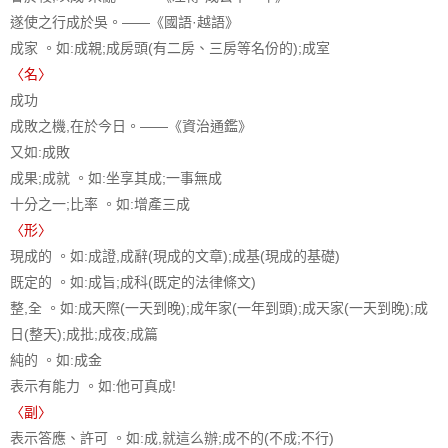
遂使之行成於吳。——《國語·越語》
成家 。如:成親;成房頭(有二房、三房等名份的);成室
〈名〉
成功
成敗之機,在於今日。——《資治通鑑》
又如:成敗
成果;成就 。如:坐享其成;一事無成
十分之一;比率 。如:增產三成
〈形〉
現成的 。如:成證,成辭(現成的文章);成基(現成的基礎)
既定的 。如:成旨;成科(既定的法律條文)
整,全 。如:成天際(一天到晚);成年家(一年到頭);成天家(一天到晚);成
日(整天);成批;成夜;成篇
純的 。如:成金
表示有能力 。如:他可真成!
〈副〉
表示答應、許可 。如:成,就這么辦;成不的(不成;不行)