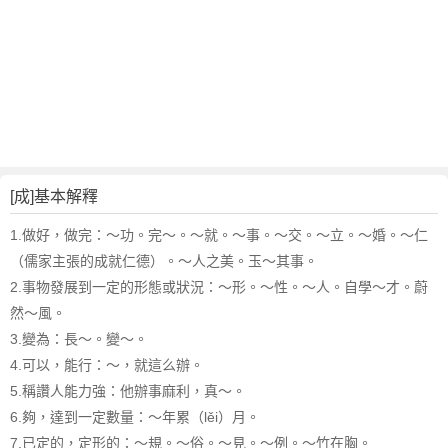
[成]基本解釋
1.做好，做完
：～功。完～。～就。～事。～交。～立。～婚。～仁
（儒家主張的成就仁德）。～人之美。玉～其事。
2.事物發展到一定的形態或狀況
：～形。～性。～人。自學～才。蔚
然～風。
3.變為
：長～。變～。
4.可以，能行
：～，就這么辦。
5.稱讚人能力強
：他辦事麻利，真～。
6.夠，達到一定數量
：～年累（lěi）月。
7.已定的，定形的
：～規。～俗。～見。～例。～竹在胸。