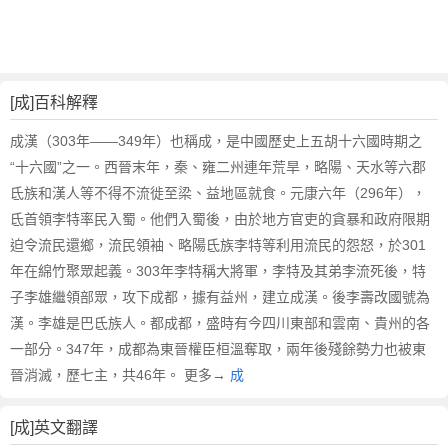
[成]百科解釋
成漢（303年——349年）也稱成，是中國歷史上五胡十六國時期之
“十六國”之一。西晉末年，秦、雍二州連年荒旱，略陽、天水等六郡
氐族和漢人等不得不流徙至梁、益地區就食。元康六年（296年），
氐首領李特率民入蜀。他們入蜀後，由於地方官吏的貪暴和政府限期
迫令流民還鄉，流民領袖、略陽氐族李特等利用流民的怨怒，於301
年在綿竹聚眾起義。303年李特稱大將軍，李特及其弟李流死後，特
子李雄繼領部眾，攻下成都，據有益州，建立成漢。後李壽改國號為
漢。李雄是巴氐族人。都成都，盛時有今四川東部和雲南、貴州的各
一部分。347年，成都為東晉權臣桓溫奪取，兩年後殘餘勢力也被東
晉消滅，歷七主，共46年。 更多→
成
[成]英文翻譯