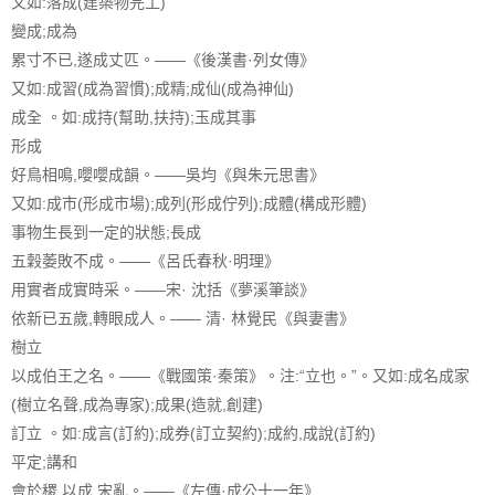
又如:落成(建築物完工)
變成;成為
累寸不已,遂成丈匹。——《後漢書·列女傳》
又如:成習(成為習慣);成精;成仙(成為神仙)
成全 。如:成持(幫助,扶持);玉成其事
形成
好鳥相鳴,嚶嚶成韻。——吳均《與朱元思書》
又如:成市(形成市場);成列(形成佇列);成體(構成形體)
事物生長到一定的狀態;長成
五穀萎敗不成。——《呂氏春秋·明理》
用實者成實時采。——宋· 沈括《夢溪筆談》
依新已五歲,轉眼成人。—— 清· 林覺民《與妻書》
樹立
以成伯王之名。——《戰國策·秦策》。注:“立也。”。又如:成名成家
(樹立名聲,成為專家);成果(造就,創建)
訂立 。如:成言(訂約);成券(訂立契約);成約,成說(訂約)
平定;講和
會於稷,以成 宋亂。——《左傳·成公十一年》