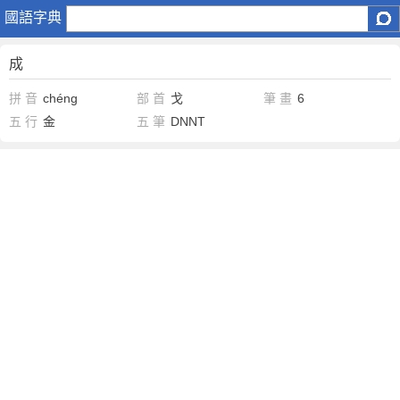
成
國語字典
成
拼 音
chéng
部 首
戈
筆 畫
6
五 行
金
五 筆
DNNT