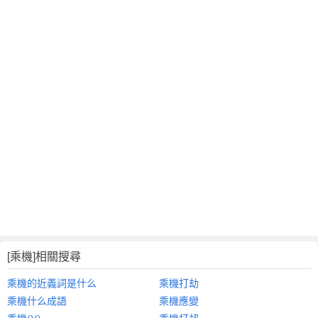
[乘機]相關搜尋
乘機的近義詞是什么
乘機打劫
乘機什么成語
乘機應變