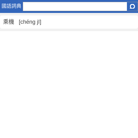
乘
國語詞典
機
是
乘機 [chéng jī]
什
麼
意
思
,
乘
機
的
解
釋
,
乘
機
的
反
義