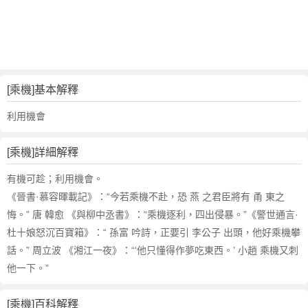
詞
近
義
詞
,
乘
[乘機]基本解釋
機
的
利用機會
意
思
[乘機]詳細解釋
,
乘
有機可趁；利用機會。
機
《晉書·慕容暉載記》：“今若乘機不赴，恐 燕 之君臣將有 甬 東之
的
悔。” 唐 韓愈 《與柳中丞書》：“乘機逐利，四出侵暴。”《警世通言·
英
杜十娘怒沉百寶箱》：“ 孫富 吟詩，正要引 李公子 出頭，他好乘機攀
文
話。” 周立波 《湘江一夜》：“‘他只懂得作夢吃東西。’ 小趙 乘機又刺
翻
譯
他一下。”
[乘機]百科解釋