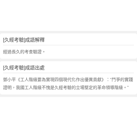
句
,
出
處
,
久
[久經考驗]成語解釋
經
考
經過長久的考查驗證。
驗
的
[久經考驗]成語出處
意
思
鄧小平《工人階級要為實現四個現代化作出優異貢獻》：“鬥爭的實踐
,
證明，我國工人階級不愧是久經考驗的立場堅定的革命領導階級。”
成
語
故
事
,
英
文