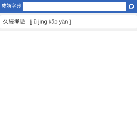
久
成語字典
經
考
久經考驗 [jiǔ jīng kǎo yàn ]
驗
是
什
麼
意
思
,
久
經
考
驗
的
解
釋
,
造