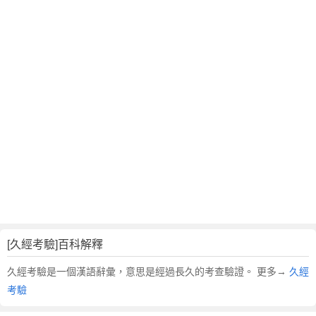
翻
譯
[久經考驗]百科解釋
久經考驗是一個漢語辭彙，意思是經過長久的考查驗證。 更多→
久經
考驗