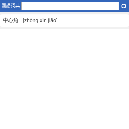
中
國語詞典
心
角
中心角 [zhōng xīn jiǎo]
是
什
麼
意
思
,
中
心
角
的
解
釋
,
中
心
角