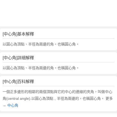
的
反
義
詞
近
義
[中心角]基本解釋
詞
,
以圓心為頂點、半徑為兩邊的角。也稱圓心角。
中
心
[中心角]詳細解釋
角
的
以圓心為頂點、半徑為兩邊的角。也稱圓心角。
意
思
[中心角]百科解釋
,
中
一個正多邊形的相鄰的兩個頂點與它的中心的連線的夾角，叫做中心
心
角(central angle).以圓心為頂點﹑半徑為兩邊的，也稱圓心角。 更多
角
→
中心角
的
英