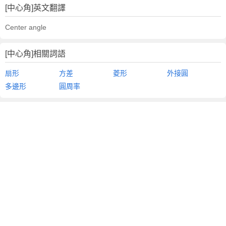
[中心角]英文翻譯
Center angle
[中心角]相關詞語
扇形
方差
菱形
外接圓
多邊形
圓周率