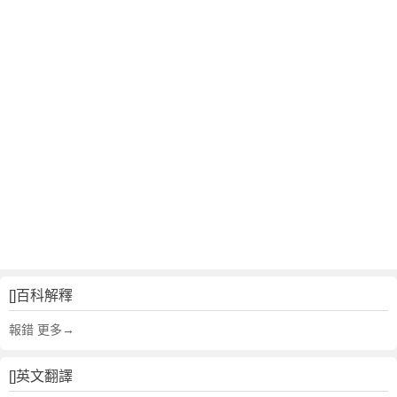
[]百科解釋
報錯 更多→
[]英文翻譯