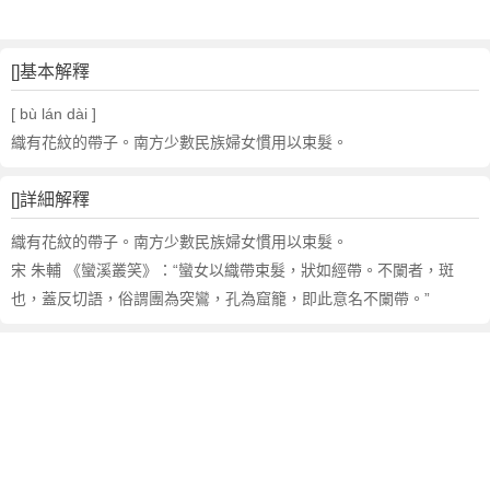
[]基本解釋
[ bù lán dài ]
織有花紋的帶子。南方少數民族婦女慣用以束髮。
[]詳細解釋
織有花紋的帶子。南方少數民族婦女慣用以束髮。
宋 朱輔 《蠻溪叢笑》：“蠻女以織帶束髮，狀如經帶。不闌者，斑
也，蓋反切語，俗謂團為突鸞，孔為窟籠，即此意名不闌帶。”