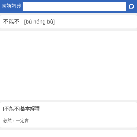
不
國語詞典
能
不
不能不 [bù néng bù]
是
什
麼
意
思
,
不
能
不
的
解
釋
,
[不能不]基本解釋
不
必然，一定會
能
不