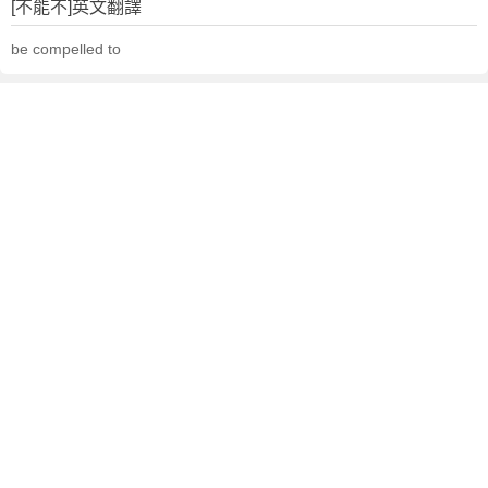
[不能不]英文翻譯
文
翻
be compelled to
譯