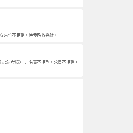
肢穿來怕不相稱，待我略收幾針。”
符 《潛夫論·考績》：“名實不相副，求貢不相稱。”