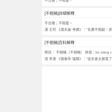
的
不合適；不相當。
反
義
[不相稱]詳細解釋
詞
近
不合適；不相當。
義
漢 王符 《潛夫論·考績》：“名實不相副，
詞
,
[不相稱]百科解釋
不
相
條目： 不相稱（不相稱） 拼音：bù xiāng
稱
清 李漁 《憐香伴·強媒》：“這衣身太做寬
的
意
思
,
不
相
稱
的
英