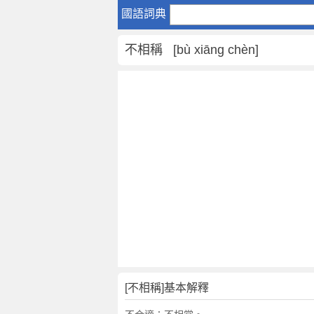
不
國語詞典
相
稱
不相稱 [bù xiāng chèn]
是
什
麼
意
思
,
不
相
稱
的
解
釋
,
不
相
[不相稱]基本解釋
稱