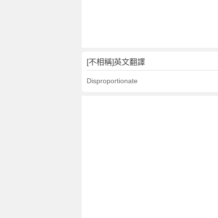
文
翻
譯
[不相稱]英文翻譯
Disproportionate