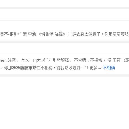
求貢不相稱。” 清 李漁 《憐香伴·強媒》：“這衣身太做寬了，你那窄窄腰
 chèn 注音： ㄅㄨˋ ㄒ|ㄤ ㄔㄣˋ 引證解釋： 不合適；不相當。 漢 王
了，你那窄窄腰肢穿來怕不相稱，待我略收幾針。”1 更多→
不相稱