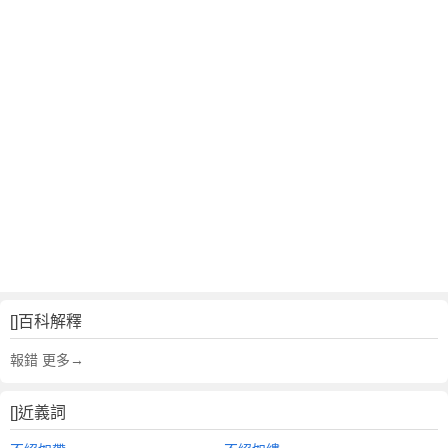
[]百科解釋
報錯 更多→
[]近義詞