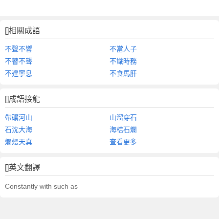
[]相關成語
不聲不響
不當人子
不瞽不聾
不識時務
不遑寧息
不食馬肝
[]成語接龍
帶礪河山
山溜穿石
石沈大海
海楛石爛
爛熳天真
查看更多
[]英文翻譯
Constantly with such as