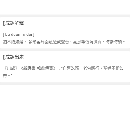
,
成
語
故
[]成語解釋
事
,
[ bù duàn rú dài ]
英
猶不絕如縷。 多形容局面危急或聲音、氣息等低沉微弱、時斷時續。
文
翻
[]成語出處
譯
〖出處〗《新唐書·韓愈傳贊》：“自晉汔隋，老佛顯行，聖道不斷如
帶。”