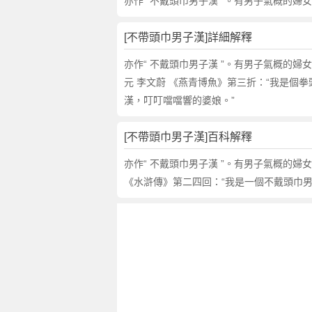
漢
亦作“ 不戴頭巾男子漢 ”。有男子氣概的婦
的
解
[不帶頭巾男子漢]詳細解釋
釋
,
亦作“ 不戴頭巾男子漢 ”。有男子氣概的婦
不
元 李文蔚 《燕青博魚》第三折：“我是個
帶
漢，叮叮噹噹響的婆娘。”
頭
巾
[不帶頭巾男子漢]百科解釋
男
子
亦作“ 不戴頭巾男子漢 ”。有男子氣概的
漢
《水滸傳》第二四回：“我是一個不戴頭巾男
的
反
義
詞
近
義
詞
,