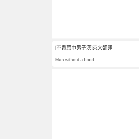
不
帶
頭
巾
男
子
漢
[不帶頭巾男子漢]英文翻譯
的
Man without a hood
意
思
,
不
帶
頭
巾
男
子
漢
的