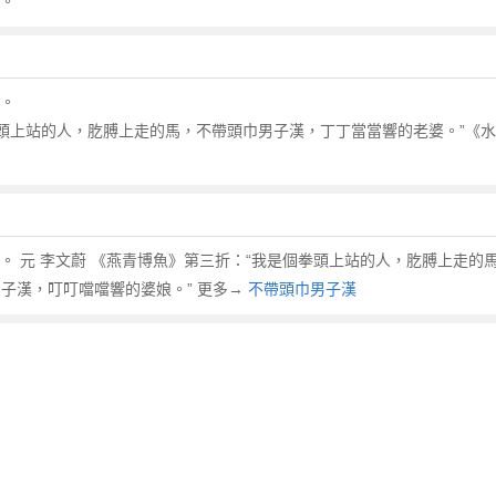
女。
女。
拳頭上站的人，肐膊上走的馬，不帶頭巾男子漢，丁丁當當響的老婆。”《
婦女。 元 李文蔚 《燕青博魚》第三折：“我是個拳頭上站的人，肐膊上走
子漢，叮叮噹噹響的婆娘。” 更多→
不帶頭巾男子漢