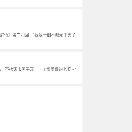
水滸傳》第二四回：“我是一個不戴頭巾男子
的馬，不帶頭巾男子漢，丁丁當當響的老婆。”