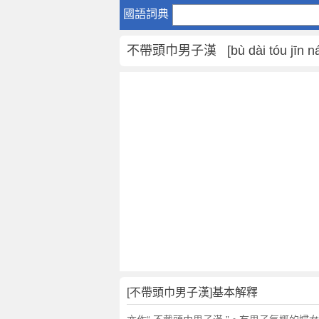
不
國語詞典
帶
頭
不帶頭巾男子漢 [bù dài tóu jīn nán
巾
男
子
漢
是
什
麼
意
思
,
不
帶
頭
巾
男
[不帶頭巾男子漢]基本解釋
子